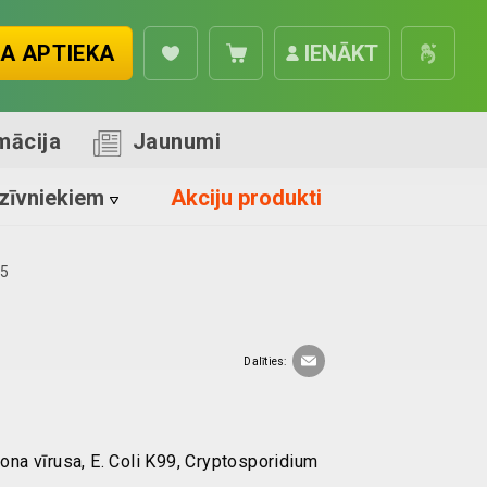
A APTIEKA
IENĀKT
mācija
Jaunumi
zīvniekiem
Akciju produkti
N5
Dalīties:
rona vīrusa, E. Coli K99, Cryptosporidium