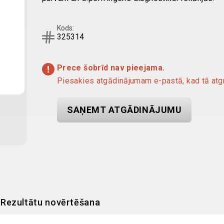
Kods:
325314
Prece šobrīd nav pieejama.
Piesakies atgādinājumam e-pastā, kad tā atgr
SAŅEMT ATGĀDINĀJUMU
Rezultātu novērtēšana