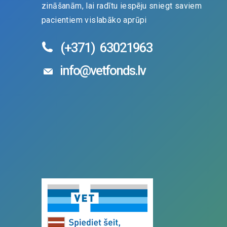
zināšanām, lai radītu iespēju sniegt saviem
pacientiem vislabāko aprūpi
(+371)
63021963
info@vetfonds.lv