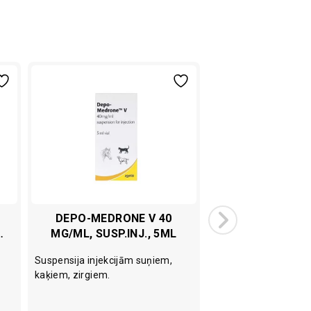
DEPO-MEDRONE V 40
KETONVIELU NO
MG/ML, SUSP.INJ., 5ML
STRIPI GOVĪM 
M
N10
Suspensija injekcijām suņiem,
Testa stripi ketonvie
kaķiem, zirgiem.
asinīs slaucamām go