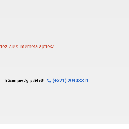
iezīsies interneta aptiekā.
(+371) 20403311
Būsim priecīgi palīdzēt!