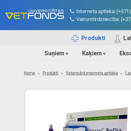
Interneta aptieka: (+37
Vairumtirdzniecība: (+3
Produkti
La
Suņiem
Kaķiem
Ekso
Home
Produkti
Veterinārā interneta aptieka
La