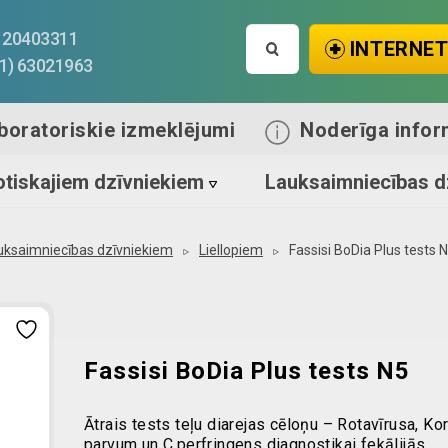
Search
1) 20403311
INTERNET
for:
71) 63021963
boratoriskie izmeklējumi
Noderīga infor
tiskajiem dzīvniekiem
Lauksaimniecības d
uksaimniecības dzīvniekiem
Liellopiem
Fassisi BoDia Plus tests 
Fassisi BoDia Plus tests N5
Ātrais tests teļu diarejas cēloņu – Rotavīrusa, Ko
parvum un C.perfringens diagnostikai fekālijās.