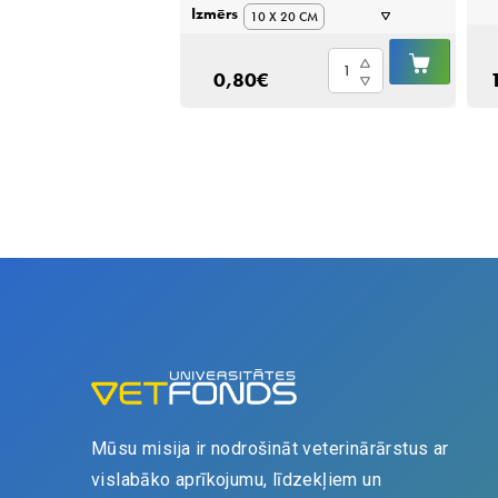
Izmērs
10 X 20 CM
IELIKT
5 X 5 CM
Salvetes,
egādāties tikai pie
GROZ
0,80
€
nesterilas
erinārārsta
7.5 X 7.5 CM
N100
10 X 10 CM
quantity
Mūsu misija ir nodrošināt veterinārārstus ar
vislabāko aprīkojumu, līdzekļiem un