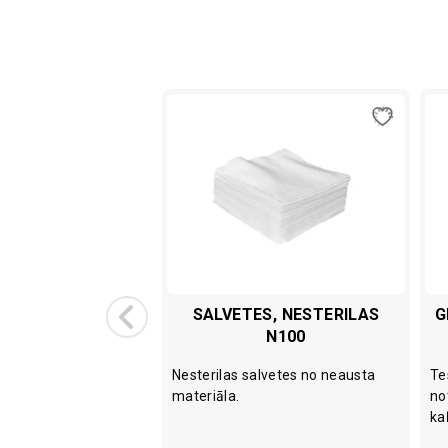
IO PH 500ML
SALVETES, NESTERILAS
G
N100
kcijām zirgiem,
Nesterilas salvetes no neausta
Te
aitām, cūkām, suņiem
materiāla.
no
ka