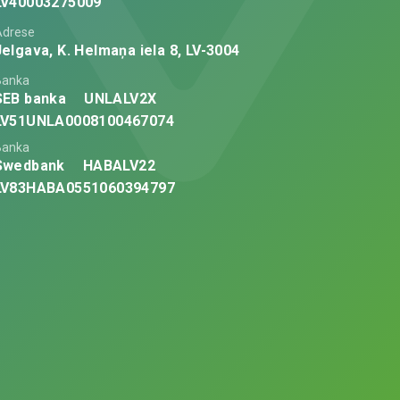
LV40003275009
Adrese
Jelgava, K. Helmaņa iela 8, LV-3004
Banka
SEB banka
UNLALV2X
LV51UNLA0008100467074
Banka
Swedbank
HABALV22
LV83HABA0551060394797