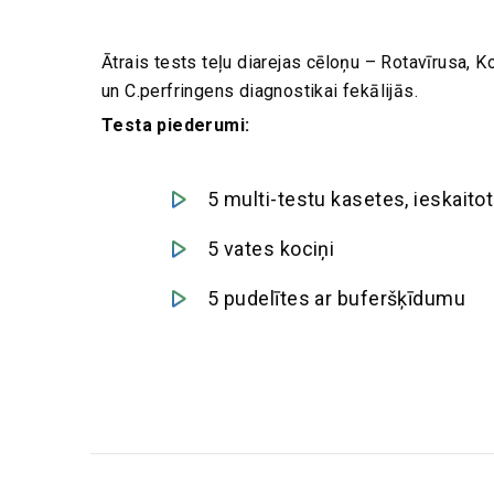
Ātrais tests teļu diarejas cēloņu – Rotavīrusa, 
un C.perfringens diagnostikai fekālijās.
Testa piederumi:
5 multi-testu kasetes, ieskaito
5 vates kociņi
5 pudelītes ar buferšķīdumu