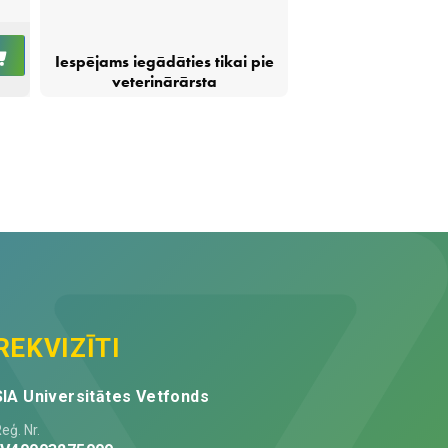
IELIKT
Ketonvielu
Iespējams iegādāties tikai pie
GROZĀ
21,88
€
noteiksanas
veterinārārsta
stripi
govīm
eBGK-
VET,
N10
quantity
REKVIZĪTI
SIA Universitātes Vetfonds
eģ. Nr.