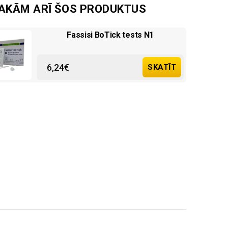
SAKĀM ARĪ ŠOS PRODUKTUS
Fassisi BoTick tests N1
6,24
€
SKATĪT