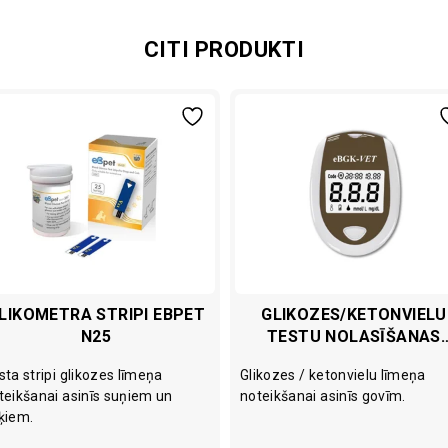
CITI PRODUKTI
LIKOMETRA STRIPI EBPET
GLIKOZES/KETONVIELU
N25
TESTU NOLASĪŠANAS
IERĪCE EBGK-VET GOVĪ
sta stripi glikozes līmeņa
Glikozes / ketonvielu līmeņa
teikšanai asinīs suņiem un
noteikšanai asinīs govīm.
ķiem.