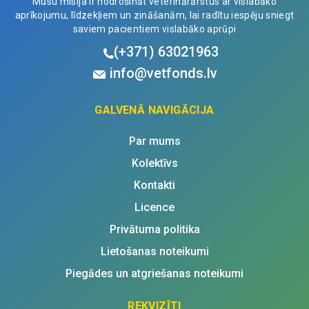
Mūsu misija ir nodrošināt veterinārārstus ar vislabāko
aprīkojumu, līdzekļiem un zināšanām, lai radītu iespēju sniegt
saviem pacientiem vislabāko aprūpi
(+371)
63021963
info@vetfonds.lv
GALVENĀ NAVIGĀCIJA
Par mums
Kolektīvs
Kontakti
Licence
Privātuma politika
Lietošanas noteikumi
Piegādes un atgriešanas noteikumi
REKVIZĪTI