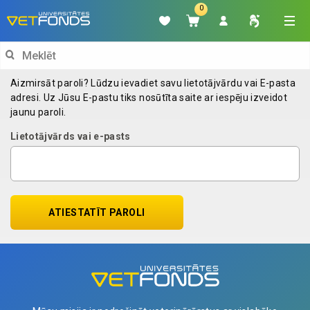
0
Search
for:
Aizmirsāt paroli? Lūdzu ievadiet savu lietotājvārdu vai E-pasta
adresi. Uz Jūsu E-pastu tiks nosūtīta saite ar iespēju izveidot
jaunu paroli.
Lietotājvārds vai e-pasts
ATIESTATĪT PAROLI