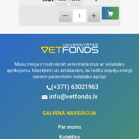
450G
150G
IELIKT
IELIKT
Evija
GROZĀ
GROZĀ
5,40
€
Valgunde
quantity
Mūsu misija ir nodrošināt veterinārārstus ar vislabāko
aprīkojumu, līdzekļiem un zināšanām, lai radītu iespēju sniegt
saviem pacientiem vislabāko aprūpi
(+371)
63021963
info@vetfonds.lv
GALVENĀ NAVIGĀCIJA
Par mums
Kolektīvs