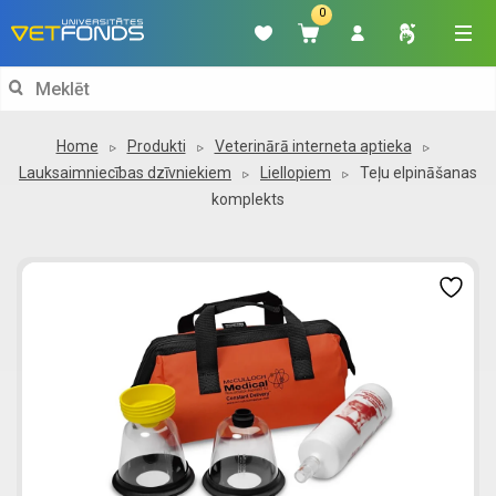
0
Search
for:
Home
Produkti
Veterinārā interneta aptieka
Lauksaimniecības dzīvniekiem
Liellopiem
Teļu elpināšanas
komplekts