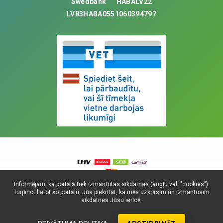
Swedbank
HABALV22
LV83HABA0551060394797
Informējam, ka portālā tiek izmantotas sīkdatnes (angļu val. "cookies").
Turpinot lietot šo portālu, Jūs piekrītat, ka mēs uzkrāsim un izmantosim
© Visas tiesības aizsargātas, 2025. SIA
sīkdatnes Jūsu ierīcē.
Universitātes Vetfonds
Dati atjaunoti: 09.08.2026.