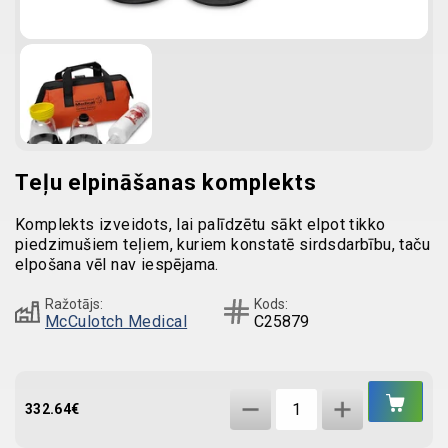
Teļu elpināšanas komplekts
Komplekts izveidots, lai palīdzētu sākt elpot tikko
piedzimušiem teļiem, kuriem konstatē sirdsdarbību, taču
elpošana vēl nav iespējama.
Ražotājs:
Kods:
McCulotch Medical
C25879
IEL
Teļu
GR
332.64
€
elpināšanas