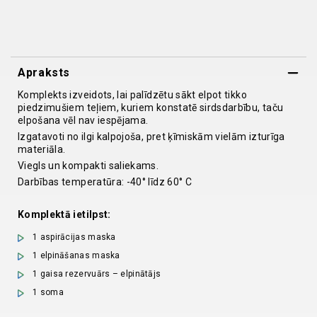
komplekts
quantity
Apraksts
Komplekts izveidots, lai palīdzētu sākt elpot tikko
piedzimušiem teļiem, kuriem konstatē sirdsdarbību, taču
elpošana vēl nav iespējama.
Izgatavoti no ilgi kalpojoša, pret ķīmiskām vielām izturīga
materiāla.
Viegls un kompakti saliekams.
Darbības temperatūra: -40° līdz 60° C
Komplektā ietilpst:
1 aspirācijas maska
1 elpināšanas maska
1 gaisa rezervuārs – elpinātājs
1 soma