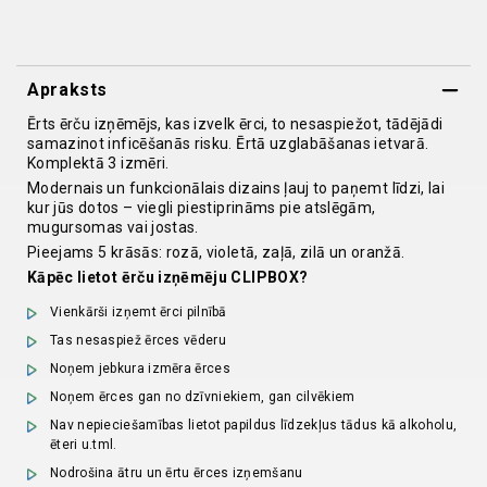
N3
quantity
Apraksts
Ērts ērču izņēmējs, kas izvelk ērci, to nesaspiežot, tādējādi
samazinot inficēšanās risku. Ērtā uzglabāšanas ietvarā.
Komplektā 3 izmēri.
Modernais un funkcionālais dizains ļauj to paņemt līdzi, lai
kur jūs dotos – viegli piestiprināms pie atslēgām,
mugursomas vai jostas.
Pieejams 5 krāsās: rozā, violetā, zaļā, zilā un oranžā.
Kāpēc lietot ērču izņēmēju CLIPBOX?
Vienkārši izņemt ērci pilnībā
Tas nesaspiež ērces vēderu
Noņem jebkura izmēra ērces
Noņem ērces gan no dzīvniekiem, gan cilvēkiem
Nav nepieciešamības lietot papildus līdzekļus tādus kā alkoholu,
ēteri u.tml.
Nodrošina ātru un ērtu ērces izņemšanu