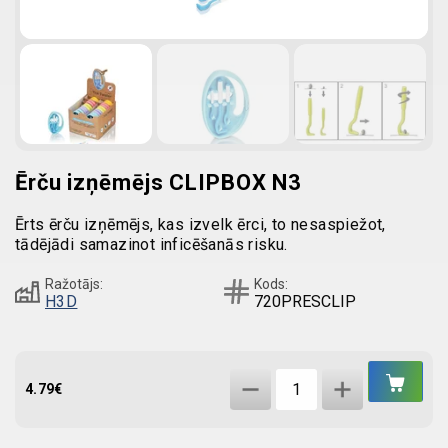
Ērču izņēmējs CLIPBOX N3
Ērts ērču izņēmējs, kas izvelk ērci, to nesaspiežot,
tādējādi samazinot inficēšanās risku.
Ražotājs:
Kods:
H3D
720PRESCLIP
IEL
Ērču
GR
4.79
€
izņēmējs
CLIPBOX