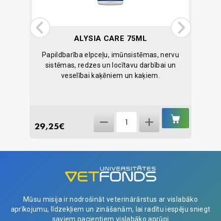
ALYSIA CARE 75ML
ulu
Papildbarība elpceļu, imūnsistēmas, nervu
Gēls g
ai un
sistēmas, redzes un locītavu darbībai un
s
veselībai kaķēniem un kaķiem.
IELIKT
IELIKT
Alysia
GROZĀ
GROZĀ
29,25
€
15,10
Care
75ml
quantity
Mūsu misija ir nodrošināt veterinārārstus ar vislabāko
aprīkojumu, līdzekļiem un zināšanām, lai radītu iespēju sniegt
saviem pacientiem vislabāko aprūpi