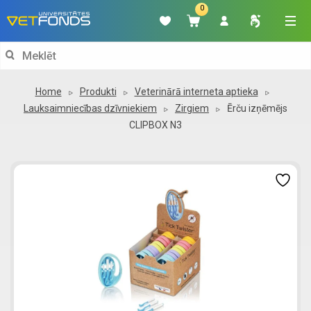
0
Search
for:
Home
Produkti
Veterinārā interneta aptieka
Lauksaimniecības dzīvniekiem
Zirgiem
Ērču izņēmējs
CLIPBOX N3