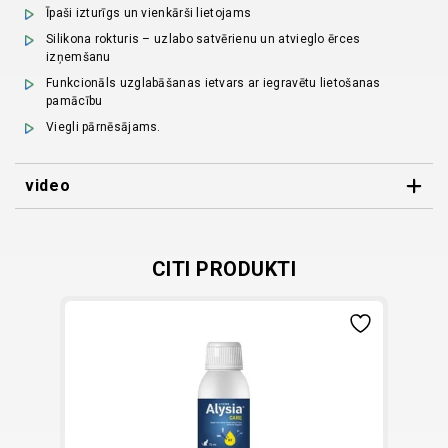
Īpaši izturīgs un vienkārši lietojams
Silikona rokturis – uzlabo satvērienu un atvieglo ērces
izņemšanu
Funkcionāls uzglabāšanas ietvars ar iegravētu lietošanas
pamācību
Viegli pārnēsājams.
video
Kā pareizi izņemt ērci:
CITI PRODUKTI