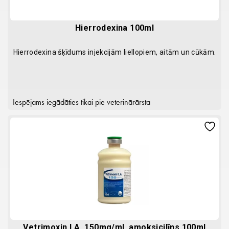
Hierrodexina 100ml
Hierrodexina šķīdums injekcijām liellopiem, aitām un cūkām.
Iespējams iegādāties tikai pie veterinārārsta
Vetrimoxin LA, 150mg/ml, amoksicilīns 100ml