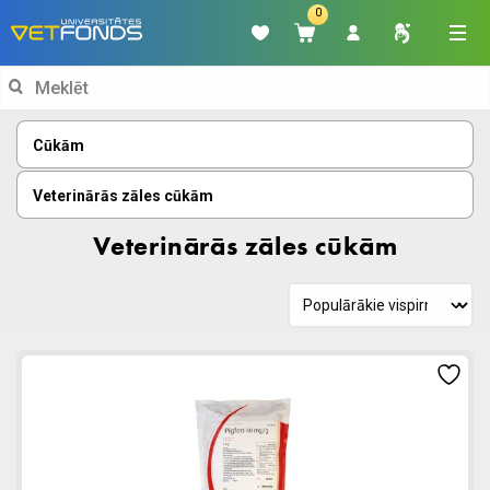
0
Search
for:
Cūkām
Veterinārās zāles cūkām
Veterinārās zāles cūkām