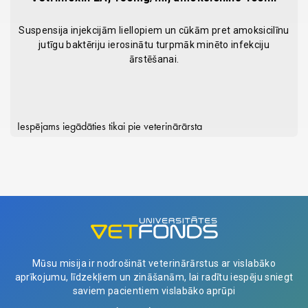
Suspensija injekcijām liellopiem un cūkām pret amoksicilīnu
jutīgu baktēriju ierosinātu turpmāk minēto infekciju
ārstēšanai.
Iespējams iegādāties tikai pie veterinārārsta
Mūsu misija ir nodrošināt veterinārārstus ar vislabāko
aprīkojumu, līdzekļiem un zināšanām, lai radītu iespēju sniegt
saviem pacientiem vislabāko aprūpi