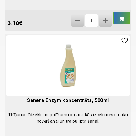
IEL
Maisiņi
GR
3,10
€
fekāliju
savākšanai
2xN20
+
dispensers
quantity
Sanera Enzym koncentrāts, 500ml
Tīrīšanas līdzeklis nepatīkamu organiskās izcelsmes smaku
novēršanai un traipu iztīrīšanai.