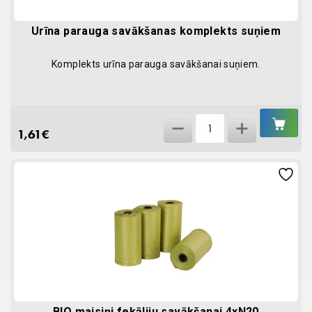
Urīna parauga savākšanas komplekts suņiem
Komplekts urīna parauga savākšanai suņiem.
IEL
Urīna
GR
1,61
€
parauga
savākšanas
komplekts
suņiem
quantity
BIO maisiņi fekāliju savākšanai 4xN20