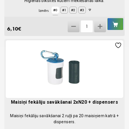
Higiēnas biksītes kucēm meklēšanas laikā.
Izmērs
#0
#1
#2
#3
#4
IEL
Bikses
GR
6,10
€
kucītēm
quantity
Maisiņi fekāliju savākšanai 2xN20 + dispensers
Maisiņi fekāliju savākšanai 2 ruļļi pa 20 maisiņiem katrā +
dispensers.