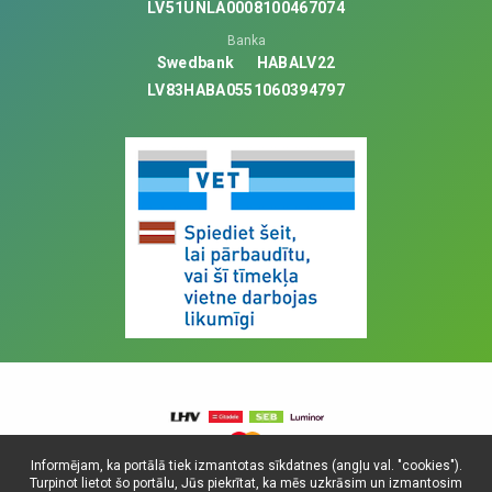
LV51UNLA0008100467074
Banka
Swedbank
HABALV22
LV83HABA0551060394797
Informējam, ka portālā tiek izmantotas sīkdatnes (angļu val. "cookies").
Turpinot lietot šo portālu, Jūs piekrītat, ka mēs uzkrāsim un izmantosim
© Visas tiesības aizsargātas, 2025. SIA