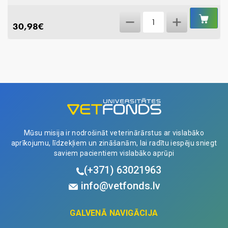
IEL
Sanera
GR
30,98
€
Enzym
koncentrāts,
500ml
quantity
Mūsu misija ir nodrošināt veterinārārstus ar vislabāko
aprīkojumu, līdzekļiem un zināšanām, lai radītu iespēju sniegt
saviem pacientiem vislabāko aprūpi
(+371)
63021963
info@vetfonds.lv
GALVENĀ NAVIGĀCIJA