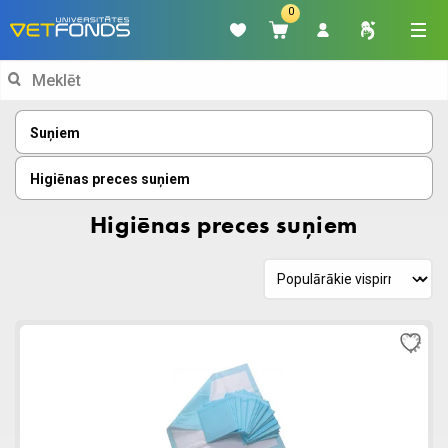
0
Search
for:
Suņiem
Higiēnas preces suņiem
Higiēnas preces suņiem