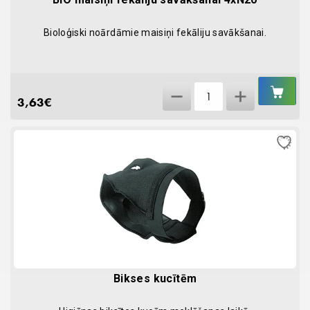
Bioloģiski noārdāmie maisiņi fekāliju savākšanai.
IEL
BIO
GR
3,63
€
maisiņi
fekāliju
savākšanai
4xN20
quantity
Bikses kucītēm