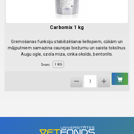
Carbomix 1 kg
Gremošanas funkciju stabilizēšanai liellopiem, cūkām un
mājputniem samazina caurejas biežumu un saista toksīnus.
Augu ogle, ozola miza, cinka oksīds, bentonīts.
Svars
1 KG
IEL
Carbomix
GR
1
kg
quantity