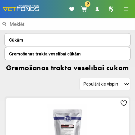
0
Search
for:
Cūkām
Gremošanas trakta veselībai cūkām
Gremošanas trakta veselībai cūkām