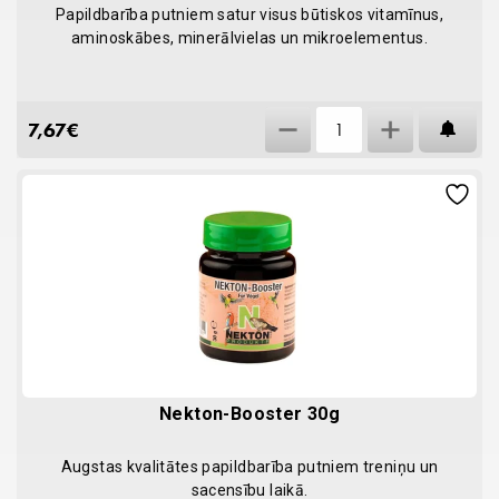
Papildbarība putniem satur visus būtiskos vitamīnus,
aminoskābes, minerālvielas un mikroelementus.
Nekton-
7,67
€
AT
S
35g
quantity
Nekton-Booster 30g
Augstas kvalitātes papildbarība putniem treniņu un
sacensību laikā.