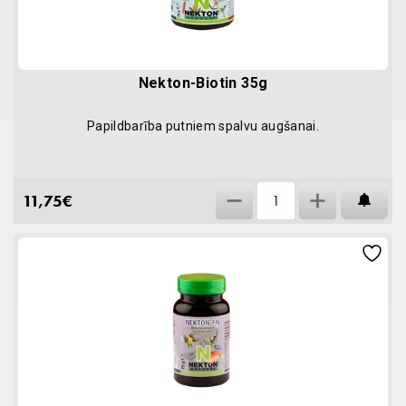
Nekton-Biotin 35g
Papildbarība putniem spalvu augšanai.
Nekton-
11,75
€
AT
Biotin
35g
quantity