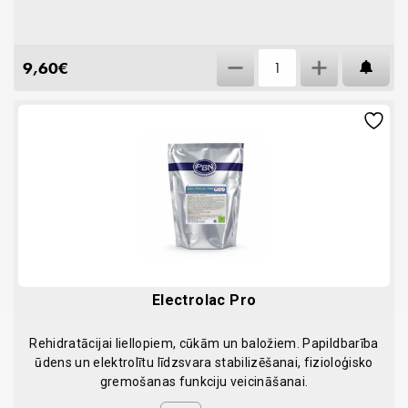
Nekton-
9,60
€
AT
Booster
30g
quantity
Electrolac Pro
Rehidratācijai liellopiem, cūkām un baložiem. Papildbarība
ūdens un elektrolītu līdzsvara stabilizēšanai, fizioloģisko
gremošanas funkciju veicināšanai.