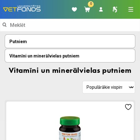
0
Search
for:
Putniem
Vitamīni un minerālvielas putniem
Vitamīni un minerālvielas putniem