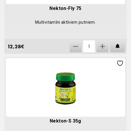
Nekton-Fly 75
Multivitamīni aktīviem putniem.
Nekton-
12,28
€
AT
Fly
75
quantity
Nekton-S 35g