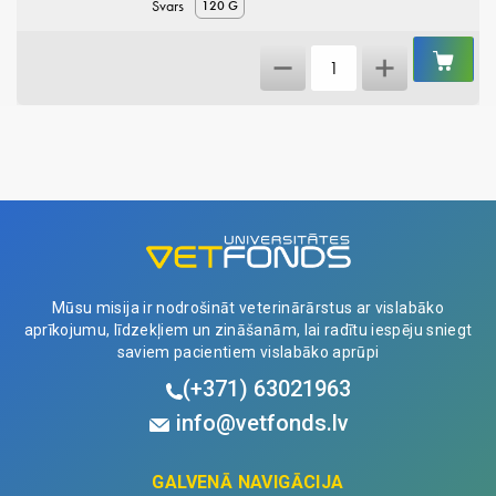
Svars
120 G
IEL
Electrolac
GR
Pro
quantity
Mūsu misija ir nodrošināt veterinārārstus ar vislabāko
aprīkojumu, līdzekļiem un zināšanām, lai radītu iespēju sniegt
saviem pacientiem vislabāko aprūpi
(+371)
63021963
info@vetfonds.lv
GALVENĀ NAVIGĀCIJA