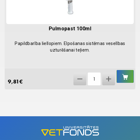
Pulmopast 100ml
Papildbarība liellopiem. Elpošanas sistēmas veselības
uzturēšanai teļiem.
IEL
Pulmopast
GR
9,81
€
100ml
quantity