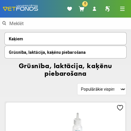
0
Search
for:
Kaķiem
Grūsnība, laktācija, kaķēnu piebarošana
Grūsnība, laktācija, kaķēnu
piebarošana