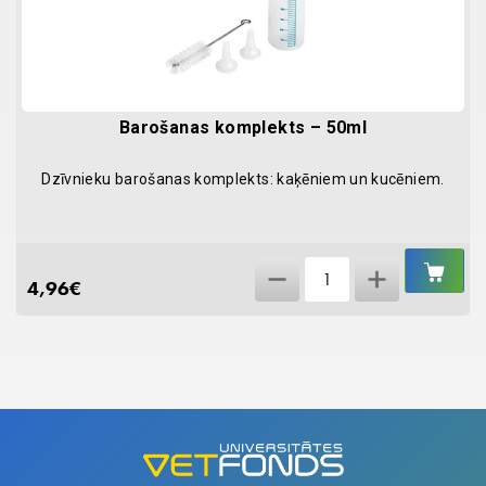
Barošanas komplekts – 50ml
Dzīvnieku barošanas komplekts: kaķēniem un kucēniem.
IEL
Barošanas
GR
4,96
€
komplekts
-
50ml
quantity