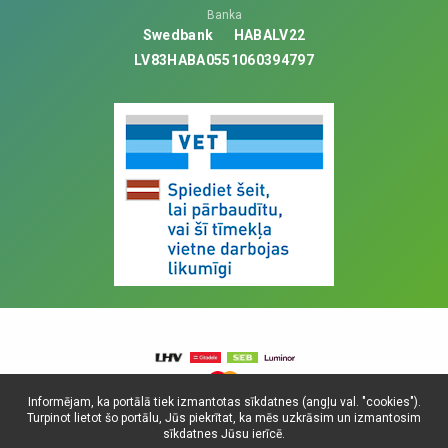
Banka
Swedbank
HABALV22
LV83HABA0551060394797
Informējam, ka portālā tiek izmantotas sīkdatnes (angļu val. "cookies").
Turpinot lietot šo portālu, Jūs piekrītat, ka mēs uzkrāsim un izmantosim
© Visas tiesības aizsargātas, 2025. SIA
sīkdatnes Jūsu ierīcē.
Universitātes Vetfonds