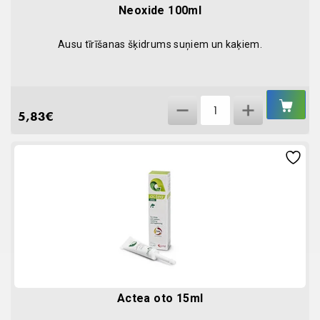
Neoxide 100ml
Ausu tīrīšanas šķidrums suņiem un kaķiem.
IEL
Neoxide
GR
5,83
€
100ml
quantity
Actea oto 15ml