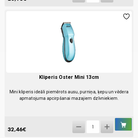
100ml
quantity
Kliperis Oster Mini 13cm
Mini kliperis ideāli piemērots ausu, purniņa, ķepu un vēdera
apmatojuma apcirpšanai mazajiem dzīvniekiem.
IEL
Kliperis
GR
32,46
€
Oster