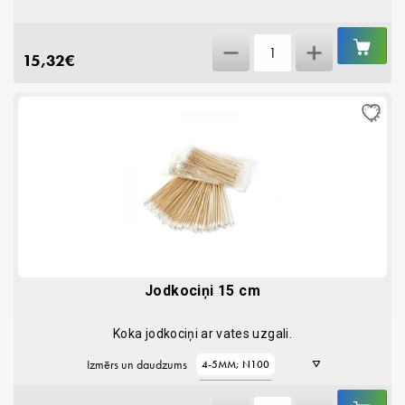
IEL
AniVox
GR
15,32
€
100ml
ausu
tīrīšanai
quantity
Jodkociņi 15 cm
Koka jodkociņi ar vates uzgali.
Izmērs un daudzums
4-5MM; N100
7-8MM; N100
IEL