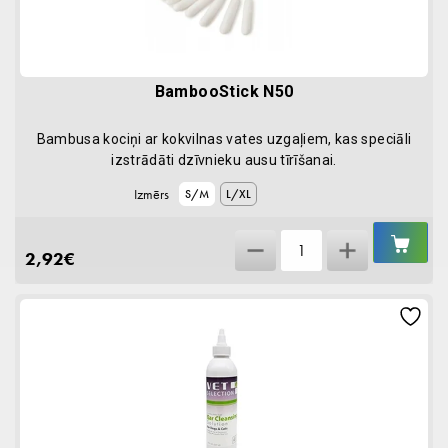
BambooStick N50
Bambusa kociņi ar kokvilnas vates uzgaļiem, kas speciāli
izstrādāti dzīvnieku ausu tīrīšanai.
Izmērs
S/M
L/XL
IEL
BambooStick
GR
2,92
€
N50
quantity