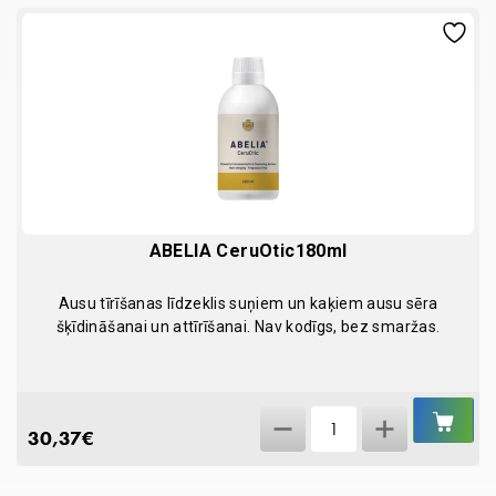
Mini
13cm
quantity
ABELIA CeruOtic180ml
Ausu tīrīšanas līdzeklis suņiem un kaķiem ausu sēra
šķīdināšanai un attīrīšanai. Nav kodīgs, bez smaržas.
IEL
ABELIA
GR
30,37
€
CeruOtic180ml
quantity