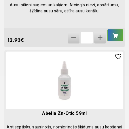
Ausu pilieni suņiem un kaķiem. Atvieglo niezi, apsārtumu,
šķīdina ausu sēru, attīra ausu kanālu.
IEL
Actea
GR
12,93
€
oto
15ml
quantity
Abelia Zn-Otic 59ml
Antiseptisks, sausinošs, nomierinošs šķīdums ausu kopšanai