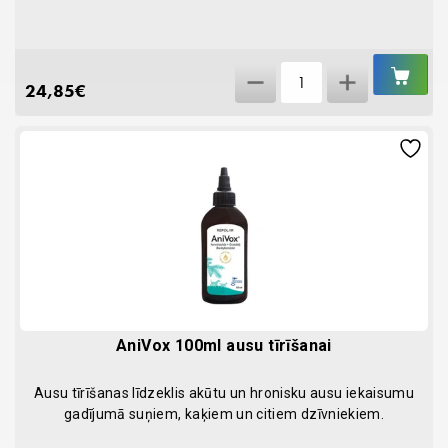
IEL
Abelia
GR
24,85
€
TrisEDTA
118ml
quantity
AniVox 100ml ausu tīrīšanai
Ausu tīrīšanas līdzeklis akūtu un hronisku ausu iekaisumu
gadījumā suņiem, kaķiem un citiem dzīvniekiem.