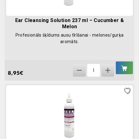
Ear Cleansing Solution 237 ml – Cucumber &
Melon
Profesionāls šķīdums ausu tīrīšanai - melones/gurķa
aromāts.
IEL
Ear
GR
8,95
€
Cleansing
Solution
237
ml
-
Cucumber
&
Melon
quantity