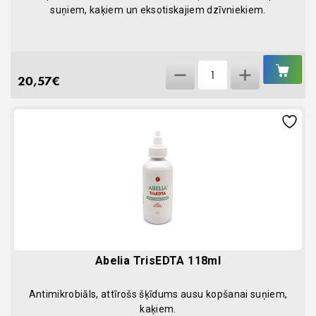
suņiem, kaķiem un eksotiskajiem dzīvniekiem.
IEL
Abelia
GR
20,57
€
Zn-
Otic
59ml
quantity
Abelia TrisEDTA 118ml
Antimikrobiāls, attīrošs šķīdums ausu kopšanai suņiem,
kaķiem.