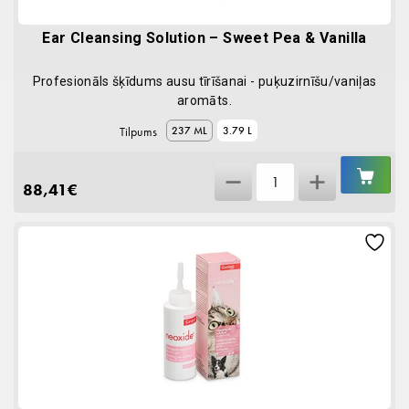
Ear Cleansing Solution – Sweet Pea & Vanilla
Profesionāls šķīdums ausu tīrīšanai - puķuzirnīšu/vaniļas
aromāts.
Tilpums
237 ML
3.79 L
IEL
Ear
GR
88,41
€
Cleansing
Solution
-
Sweet
Pea
&
Vanilla
quantity