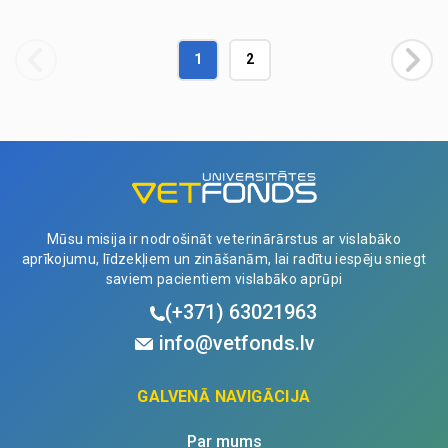
1
2
Mūsu misija ir nodrošināt veterinārārstus ar vislabāko
aprīkojumu, līdzekļiem un zināšanām, lai radītu iespēju sniegt
saviem pacientiem vislabāko aprūpi
(+371)
63021963
info@vetfonds.lv
GALVENĀ NAVIGĀCIJA
Par mums