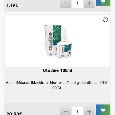
Jodkociņi
GR
10-11MM; N50
1,19
€
15
cm
quantity
Otodine 100ml
Ausu tīrīšanas līdzeklis ar hlorheksidīna diglukonātu un TRIS-
EDTA.
IEL
Otodine
GR
20,93
€