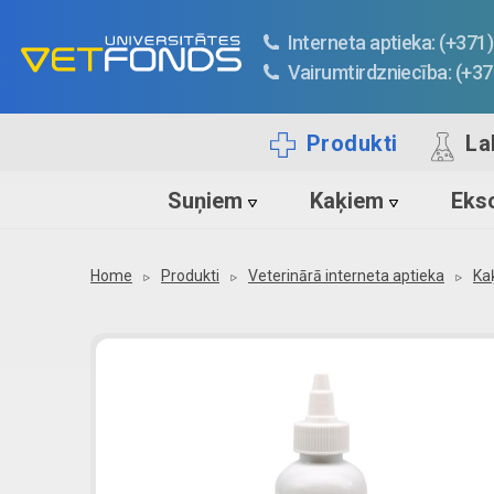
Interneta aptieka: (+37
Vairumtirdzniecība: (+3
Produkti
La
Suņiem
Kaķiem
Ekso
Home
Produkti
Veterinārā interneta aptieka
Ka