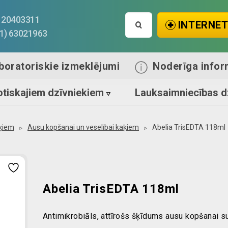
Search
1) 20403311
INTERNET
for:
71) 63021963
boratoriskie izmeklējumi
Noderīga infor
tiskajiem dzīvniekiem
Lauksaimniecības d
ķiem
Ausu kopšanai un veselībai kaķiem
Abelia TrisEDTA 118ml
Abelia TrisEDTA 118ml
Antimikrobiāls, attīrošs šķīdums ausu kopšanai s