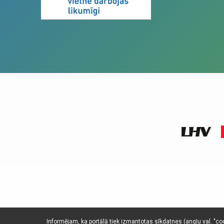
Informējam, ka portālā tiek izmantotas sīkdatnes (angļu val. "cook