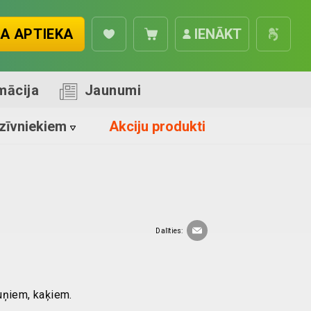
A APTIEKA
IENĀKT
mācija
Jaunumi
zīvniekiem
Akciju produkti
Dalīties:
uņiem, kaķiem.