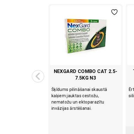
SCAN N60
NEXGARD COMBO CAT 2.5-
7.5KG N3
 suņiem un kaķiem
Šķīdums pilināšanai skaustā
Ēr
ūras, skrimšļu un zobu
kaķiem jauktas cestožu,
si
stiprināšanai.
nematožu un ektoparazītu
invāzijas ārstēšanai.
IELIKT