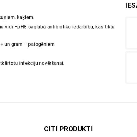
IE
suņiem, kaķiem.
nu vidi –pH8 saglabā antibiotiku iedarbību, kas tiktu
m + un gram – patogēniem.
atkārtotu infekciju novēršanai.
CITI PRODUKTI