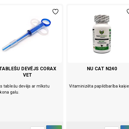
TABLEŠU DEVĒJS CORAX
NU CAT N240
VET
ts tablešu devējs ar mīkstu
Vitaminizēta papildbarība kaķi
likona galu.
IELIKT