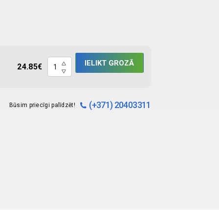
Abelia
IELIKT GROZĀ
24.85
€
TrisEDTA
118ml
quantity
(+371) 20403311
Būsim priecīgi palīdzēt!