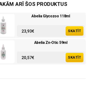
SAKĀM ARĪ ŠOS PRODUKTUS
Abelia Glycozoo 118ml
23,93
€
SKATĪT
Abelia Zn-Otic 59ml
20,57
€
SKATĪT