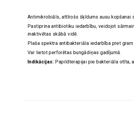
Antimikrobiāls, attīrošs šķīdums ausu kopšanai 
Pastiprina antibiotiku iedarbību, veidojot sārmai
inaktivētas skābā vidē.
Plaša spektra antibakteriāla iedarbība pret gra
Var lietot perforētas bungādiņas gadījumā.
Indikācijas:
Papildterapijai pie bakteriāla otīta, 