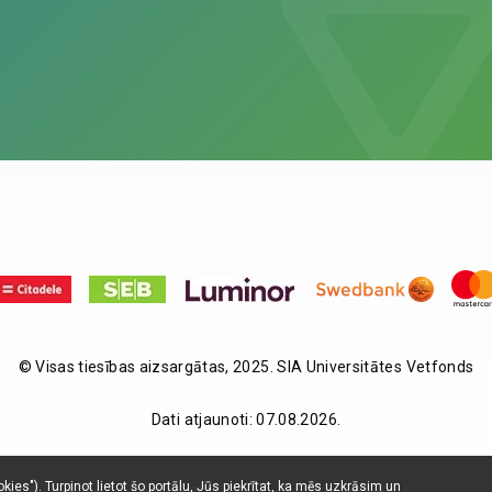
© Visas tiesības aizsargātas, 2025. SIA Universitātes Vetfonds
Dati atjaunoti: 07.08.2026.
ies"). Turpinot lietot šo portālu, Jūs piekrītat, ka mēs uzkrāsim un