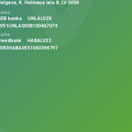
Jelgava, K. Helmaņa iela 8, LV-3004
Banka
SEB banka
UNLALV2X
LV51UNLA0008100467074
Banka
Swedbank
HABALV22
LV83HABA0551060394797