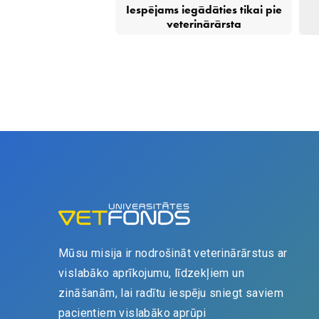
Iespējams iegādāties tikai pie
GROZĀ
veterinārārsta
Mūsu misija ir nodrošināt veterinārārstus ar
vislabāko aprīkojumu, līdzekļiem un
zināšanām, lai radītu iespēju sniegt saviem
pacientiem vislabāko aprūpi