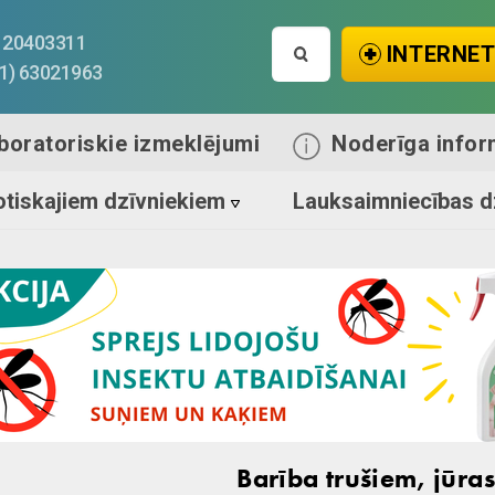
Search
1) 20403311
INTERNET
for:
71) 63021963
boratoriskie izmeklējumi
Noderīga infor
tiskajiem dzīvniekiem
Lauksaimniecības d
Barība trušiem, jūr