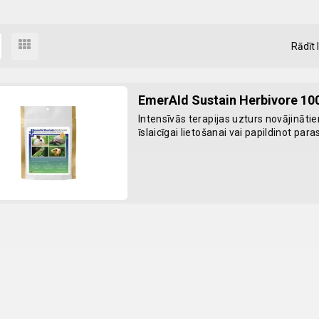
Rādīt 
EmerAId Sustain Herbivore 10
Intensīvās terapijas uzturs novājināti
īslaicīgai lietošanai vai papildinot para