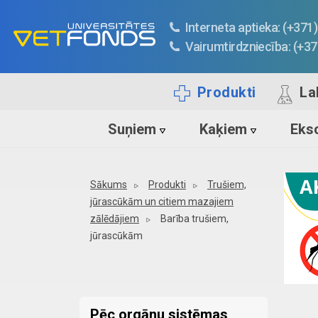
Interneta aptieka: (+37
Vairumtirdzniecība: (+3
Produkti
La
Suņiem
Kaķiem
Ekso
Sākums
Produkti
Trušiem,
jūrascūkām un citiem mazajiem
zālēdājiem
Barība trušiem,
jūrascūkām
Pēc orgānu sistēmas