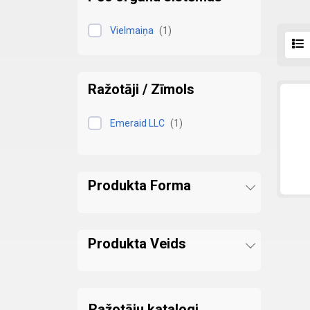
Vielmaiņa
(
1
)
Ražotāji / Zīmols
Emeraid LLC
(
1
)
Produkta Forma
Produkta Veids
Ražotāju katalogi