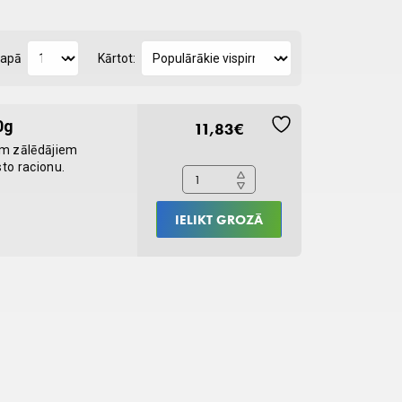
lapā
Kārtot:
EmerAId
0g
11,83
€
Sustain
em zālēdājiem
Herbivore
sto racionu.
100g
quantity
IELIKT GROZĀ