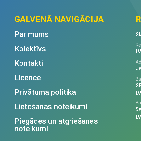
GALVENĀ NAVIGĀCIJA
R
Par mums
SI
Re
Kolektīvs
L
Kontakti
Ad
Je
Licence
Ba
S
Privātuma politika
L
Ba
Lietošanas noteikumi
S
L
Piegādes un atgriešanas
noteikumi