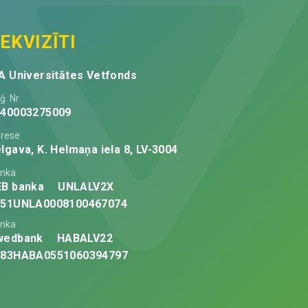
EKVIZĪTI
A Universitātes Vetfonds
ģ. Nr.
V40003275009
rese
lgava, K. Helmaņa iela 8, LV-3004
nka
EB banka
UNLALV2X
V51UNLA0008100467074
nka
wedbank
HABALV22
V83HABA0551060394797