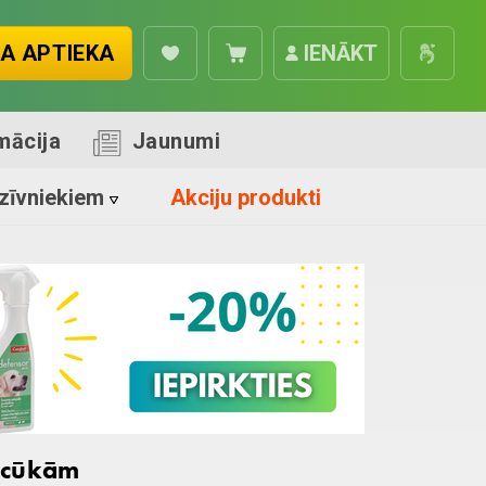
A APTIEKA
IENĀKT
mācija
Jaunumi
zīvniekiem
Akciju produkti
ascūkām