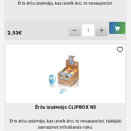
Ērts ērču izņēmējs, kas izvelk ērci, to nesaspiežot.
IEL
Ērču
GR
2,53
€
izņēmējs
N2
TICK
OUT
quantity
Ērču izņēmējs CLIPBOX N3
Ērts ērču izņēmējs, kas izvelk ērci, to nesaspiežot, tādējādi
samazinot inficēšanās risku.