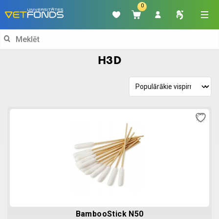
0
Search
for:
H3D
BambooStick N50