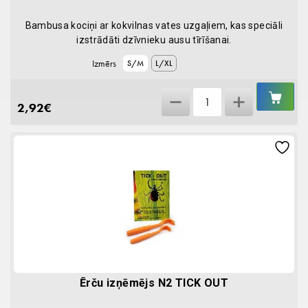
Bambusa kociņi ar kokvilnas vates uzgaļiem, kas speciāli
izstrādāti dzīvnieku ausu tīrīšanai.
Izmērs
S/M
L/XL
IEL
BambooStick
GR
2,92
€
N50
quantity
Ērču izņēmējs N2 TICK OUT