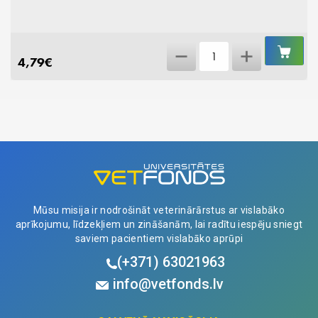
IEL
Ērču
GR
4,79
€
izņēmējs
CLIPBOX
N3
quantity
Mūsu misija ir nodrošināt veterinārārstus ar vislabāko
aprīkojumu, līdzekļiem un zināšanām, lai radītu iespēju sniegt
saviem pacientiem vislabāko aprūpi
(+371)
63021963
info@vetfonds.lv