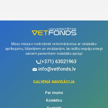
Mūsu misija ir nodrošināt veterinārārstus ar vislabāko
aprīkojumu, līdzekļiem un zināšanām, lai radītu iespēju sniegt
saviem pacientiem vislabāko aprūpi
(+371)
63021963
info@vetfonds.lv
GALVENĀ NAVIGĀCIJA
Par mums
Kolektīvs