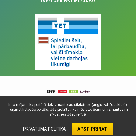
LV83HABA0551060394797
Informējam, ka portālā tiek izmantotas sīkdatnes (angļu val. "cookies").
Turpinot lietot šo portālu, Jūs piekrītat, ka mēs uzkrāsim un izmantosim
© Visas tiesības aizsargātas, 2025. SIA
sīkdatnes Jūsu ierīcē.
Universitātes Vetfonds
Dati atjaunoti: 08.08.2026.
PRIVĀTUMA POLITIKA
APSTIPRINĀT