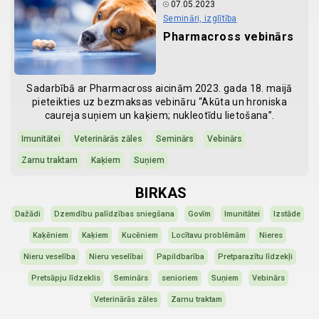
07.05.2023
Semināri, izglītība
Pharmacross vebinārs
Sadarbībā ar Pharmacross aicinām 2023. gada 18. maijā
pieteikties uz bezmaksas vebināru “Akūta un hroniska
caureja suņiem un kaķiem; nukleotīdu lietošana”.
Imunitātei
Veterinārās zāles
Seminārs
Vebinārs
Zarnu traktam
Kaķiem
Suņiem
BIRKAS
Dažādi
Dzemdību palīdzības sniegšana
Govīm
Imunitātei
Izstāde
Kaķēniem
Kaķiem
Kucēniem
Locītavu problēmām
Nieres
Nieru veselība
Nieru veselībai
Papildbarība
Pretparazītu līdzekļi
Pretsāpju līdzeklis
Seminārs
senioriem
Suņiem
Vebinārs
Veterinārās zāles
Zarnu traktam