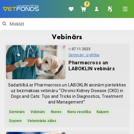
0
Search
for:
Vebinārs
07.11.2023
Semināri, izglītība
Pharmacross un
LABOKLIN vebinārs
Sadarbībā ar Pharmacross un LABOKLIN aicinām pieteikties
uz bezmaksas vebināru “Chronic Kidney Disease (CKD) in
Dogs and Cats: Tips and Tricks in Diagnostics, Treatment
and Management”.
Seminārs
Vebinārs
Nieres
Nieru veselība
Kaķiem
Suņiem
Veterinārās zāles