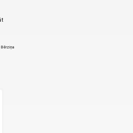
āt
 Bērziņa