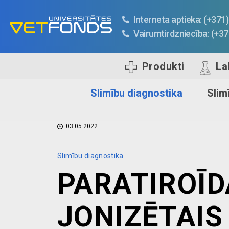
Interneta aptieka: (+37
Vairumtirdzniecība: (+3
Produkti
La
Slimību diagnostika
Slim
03.05.2022
Slimību diagnostika
PARATIROĪD
JONIZĒTAIS 