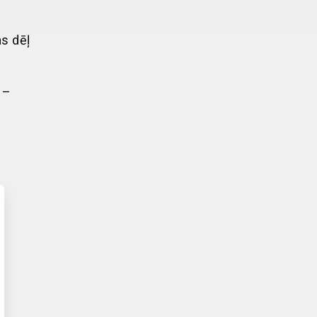
as dēļ
 –