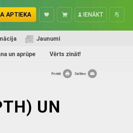
A APTIEKA
IENĀKT
mācija
Jaunumi
ana un aprūpe
Vērts zināt!
Printēt:
Dalīties:
PTH) UN