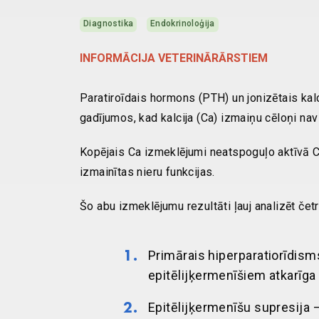
Diagnostika
Endokrinoloģija
INFORMĀCIJA VETERINĀRĀRSTIEM
Paratiroīdais hormons (PTH) un jonizētais kal
gadījumos, kad kalcija (Ca) izmaiņu cēloņi nav 
Kopējais Ca izmeklējumi neatspoguļo aktīvā Ca
izmainītas nieru funkcijas.
Šo abu izmeklējumu rezultāti ļauj analizēt čet
Primārais hiperparatiorīdism
epitēlijķermenīšiem atkarīga
Epitēlijķermenīšu supresija –