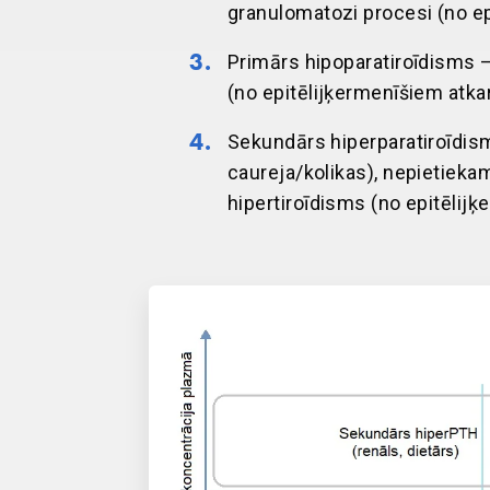
granulomatozi procesi (no ep
Primārs hipoparatiroīdisms –
(no epitēlijķermenīšiem atka
Sekundārs hiperparatiroīdis
caureja/kolikas), nepietieka
hipertiroīdisms (no epitēlij