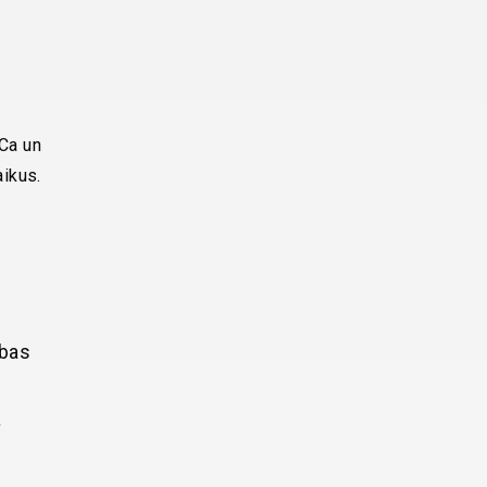
 Ca un
ikus.
abas