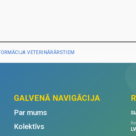
NFORMĀCIJA VETERINĀRĀRSTIEM
GALVENĀ NAVIGĀCIJA
R
Par mums
SI
Re
Kolektīvs
L