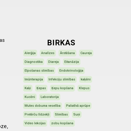
jas
BIRKAS
Alerģija
Analīzes
Ārstēšana
Caureja
Diagnostika
Diareja
Eitanāzija
Elpošanas slimības
Endokrinoloģija
Imūnterapija
Infekciju slimības
kaķēni
Kaķi
Ķepas
Ķepu kopšana
Klepus
Kucēni
Laboratorija
Mutes dobuma veselība
Paliatīvā aprūpe
Pretērču līdzekļi
Slimības
Suņi
Video lekcijas
zobu kopšana
oze,