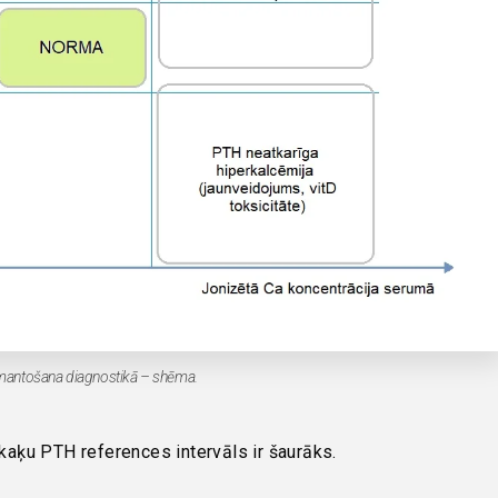
izmantošana diagnostikā – shēma.
 kaķu PTH references intervāls ir šaurāks.