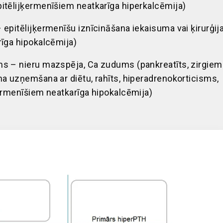
itēlijķermenīšiem neatkarīga hiperkalcēmija)
 epitēlijķermenīšu iznīcināšana iekaisuma vai ķirurģij
rīga hipokalcēmija)
ms – nieru mazspēja, Ca zudums (pankreatīts, zirgiem
ma uzņemšana ar diētu, rahīts, hiperadrenokorticisms,
ķermenīšiem neatkarīga hipokalcēmija)