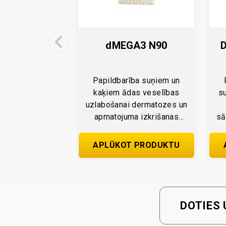
e eye health
dMEGA3 N90
D
20g
talmoloģiskais
Papildbarība suņiem un
m veterinārai
kaķiem ādas veselības
s
tošanai.
uzlabošanai dermatozes un
apmatojuma izkrišanas
sā
gadījumos.
T PRODUKTU
APLŪKOT PRODUKTU
DOTIES 