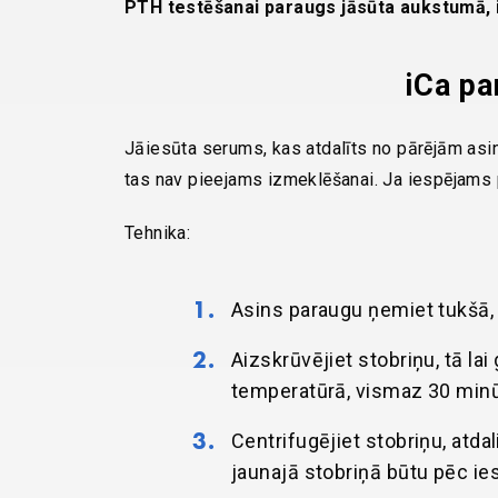
PTH testēšanai paraugs jāsūta aukstumā, i
iCa p
Jāiesūta serums, kas atdalīts no pārējām asi
tas nav pieejams izmeklēšanai. Ja iespējams
Tehnika:
Asins paraugu ņemiet tukšā, s
Aizskrūvējiet stobriņu, tā la
temperatūrā, vismaz 30 min
Centrifugējiet stobriņu, atdal
jaunajā stobriņā būtu pēc ie