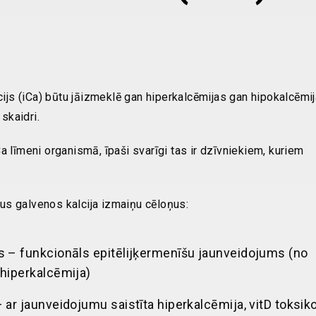
cijs (iCa) būtu jāizmeklē gan hiperkalcēmijas gan hipokalcēmi
skaidri.
 līmeni organismā, īpaši svarīgi tas ir dzīvniekiem, kuriem
rus galvenos kalcija izmaiņu cēloņus:
s – funkcionāls epitēlijķermenīšu jaunveidojums (no
 hiperkalcēmija)
 ar jaunveidojumu saistīta hiperkalcēmija, vitD toksik