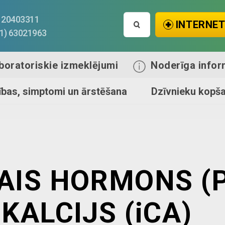
Search
1) 20403311
INTERNET
for:
71) 63021963
boratoriskie izmeklējumi
Noderīga infor
ības, simptomi un ārstēšana
Dzīvnieku kopš
AIS HORMONS (
KALCIJS (iCA)