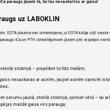
Ca paraugs jāņem tā, lai tas nesaskartos ar gaisu!
araugs uz LABOKLIN
nīm. EDTA plazma nav izmantojama, jo EDTA kālija sāļi saista
 paraugs iCa un PTH izmeklējumiem jāņem pēc iespējas vienla
terilā stobriņā – piepildiet to līdz malām;
i gaiss nesaskaras ar asinīm, ļaujiet asinīm sarecēt ist
ūtes;
iet serumu jaunā, sterilā stobriņā, ņemiet vērā – lai arī
spējas mazāk gaisa virs parauga;