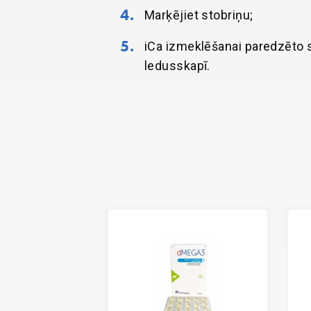
Marķējiet stobriņu;
iCa izmeklēšanai paredzēto s
ledusskapī.