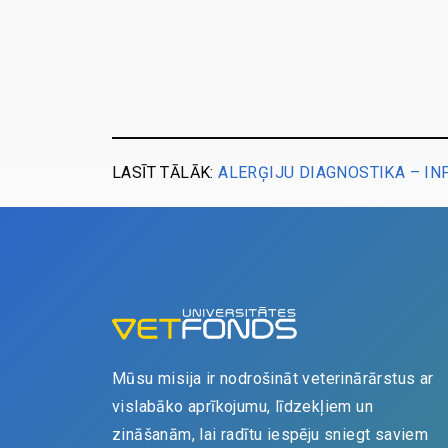
LASĪT TĀLĀK:
ALERĢIJU DIAGNOSTIKA – I
Mūsu misija ir nodrošināt veterinārārstus ar
vislabāko aprīkojumu, līdzekļiem un
zināšanām, lai radītu iespēju sniegt saviem