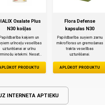
IALIX Oxalate Plus
Flora Defense
N30 košļas
kapsulas N30
Papildbarība kaķiem un
Papildbarība suņiem zarnu
uņiem urīnceļu veselības
mikrofloras un gremošanas
uzturēšanai ar urīnu
trakta veselības
rminošu ietekmi. Nesatur
uzturēšanai.
dzīvnieku izcelsmes
sastāvdaļas.
APLŪKOT PRODUKTU
APLŪKOT PRODUKTU
UZ INTERNETA APTIEKU