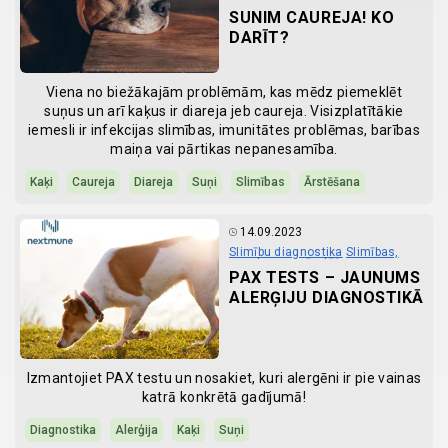
SUNIM CAUREJA! KO
DARĪT?
Viena no biežākajām problēmām, kas mēdz piemeklēt
suņus un arī kaķus ir diareja jeb caureja. Visizplatītākie
iemesli ir infekcijas slimības, imunitātes problēmas, barības
maiņa vai pārtikas nepanesamība.
Kaķi
Caureja
Diareja
Suņi
Slimības
Ārstēšana
14.09.2023
Slimību diagnostika
Slimības,
simptomi un ārstēšana
PAX TESTS – JAUNUMS
ALERĢIJU DIAGNOSTIKĀ
Izmantojiet PAX testu un nosakiet, kuri alergēni ir pie vainas
katrā konkrētā gadījumā!
Diagnostika
Alerģija
Kaķi
Suņi