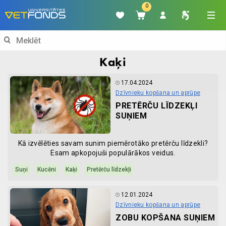
0
Search
for:
Kaķi
17.04.2024
Dzīvnieku kopšana un aprūpe
PRETĒRČU LĪDZEKĻI
SUŅIEM
Kā izvēlēties savam sunim piemērotāko pretērču līdzekli?
Esam apkopojuši populārākos veidus.
Suņi
Kucēni
Kaķi
Pretērču līdzekļi
12.01.2024
Dzīvnieku kopšana un aprūpe
ZOBU KOPŠANA SUŅIEM