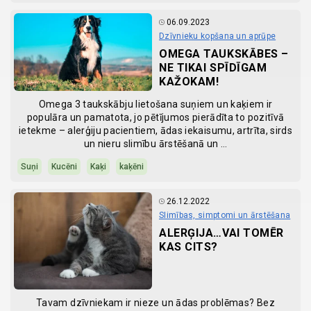
06.09.2023
Dzīvnieku kopšana un aprūpe
OMEGA TAUKSKĀBES –
NE TIKAI SPĪDĪGAM
KAŽOKAM!
Omega 3 taukskābju lietošana suņiem un kaķiem ir
populāra un pamatota, jo pētījumos pierādīta to pozitīvā
ietekme – alerģiju pacientiem, ādas iekaisumu, artrīta, sirds
un nieru slimību ārstēšanā un …
Suņi
Kucēni
Kaķi
kaķēni
26.12.2022
Slimības, simptomi un ārstēšana
ALERĢIJA…VAI TOMĒR
KAS CITS?
Tavam dzīvniekam ir nieze un ādas problēmas? Bez