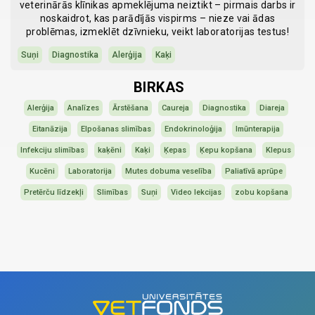
veterinārās klīnikas apmeklējuma neiztikt – pirmais darbs ir
noskaidrot, kas parādījās vispirms – nieze vai ādas
problēmas, izmeklēt dzīvnieku, veikt laboratorijas testus!
Suņi
Diagnostika
Alerģija
Kaķi
BIRKAS
Alerģija
Analīzes
Ārstēšana
Caureja
Diagnostika
Diareja
Eitanāzija
Elpošanas slimības
Endokrinoloģija
Imūnterapija
Infekciju slimības
kaķēni
Kaķi
Ķepas
Ķepu kopšana
Klepus
Kucēni
Laboratorija
Mutes dobuma veselība
Paliatīvā aprūpe
Pretērču līdzekļi
Slimības
Suņi
Video lekcijas
zobu kopšana