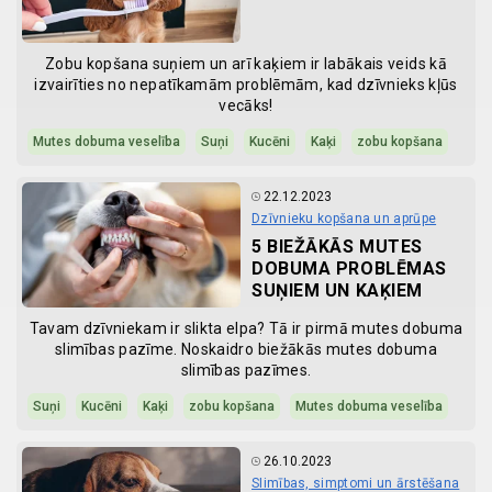
Zobu kopšana suņiem un arī kaķiem ir labākais veids kā
izvairīties no nepatīkamām problēmām, kad dzīvnieks kļūs
vecāks!
Mutes dobuma veselība
Suņi
Kucēni
Kaķi
zobu kopšana
22.12.2023
Dzīvnieku kopšana un aprūpe
5 BIEŽĀKĀS MUTES
DOBUMA PROBLĒMAS
SUŅIEM UN KAĶIEM
Tavam dzīvniekam ir slikta elpa? Tā ir pirmā mutes dobuma
slimības pazīme. Noskaidro biežākās mutes dobuma
slimības pazīmes.
Suņi
Kucēni
Kaķi
zobu kopšana
Mutes dobuma veselība
26.10.2023
Slimības, simptomi un ārstēšana