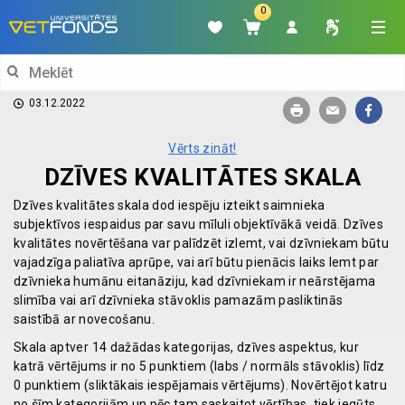
0
Search
for:
03.12.2022
Vērts zināt!
DZĪVES KVALITĀTES SKALA
Dzīves kvalitātes skala dod iespēju izteikt saimnieka
subjektīvos iespaidus par savu mīluli objektīvākā veidā. Dzīves
kvalitātes novērtēšana var palīdzēt izlemt, vai dzīvniekam būtu
vajadzīga paliatīva aprūpe, vai arī būtu pienācis laiks lemt par
dzīvnieka humānu eitanāziju, kad dzīvniekam ir neārstējama
slimība vai arī dzīvnieka stāvoklis pamazām pasliktinās
saistībā ar novecošanu.
Skala aptver 14 dažādas kategorijas, dzīves aspektus, kur
katrā vērtējums ir no 5 punktiem (labs / normāls stāvoklis) līdz
0 punktiem (sliktākais iespējamais vērtējums). Novērtējot katru
no šīm kategorijām un pēc tam saskaitot vērtības, tiek iegūts