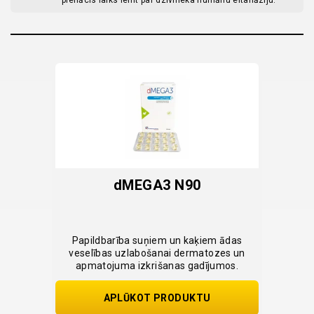
pienācis laiks lemt par dzīvnieka humānu eitanāziju.
20g
dMEGA3 N90
DI
cīm
Papildbarība suņiem un kaķiem ādas
Papil
veselības uzlabošanai dermatozes un
apmatojuma izkrišanas gadījumos.
sārm
APLŪKOT PRODUKTU