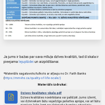
Ja jums ir bažas par sava mīluļa dzīves kvalitāti, tad šī skala ir
pieejama
lejuplādei
un aizpildīšanai.
*Materiāls sagatavots/tulkots ar atļauju no Dr. Faith Banks
(
https://mmvhs.ca/quality-of-life-scale/)
Materiāls izdrukai:
Dzives-kvalitates-skala.pdf
Dzīves kvalitātes novērtēšana var palīdzēt Jums izlemt,
vai dzīvniekam būtu vajadzīga paliatīva aprūpe, vai arī būtu