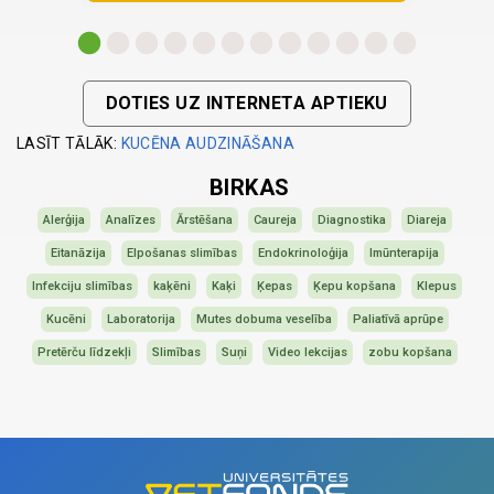
DOTIES UZ INTERNETA APTIEKU
LASĪT TĀLĀK:
KUCĒNA AUDZINĀŠANA
BIRKAS
Alerģija
Analīzes
Ārstēšana
Caureja
Diagnostika
Diareja
Eitanāzija
Elpošanas slimības
Endokrinoloģija
Imūnterapija
Infekciju slimības
kaķēni
Kaķi
Ķepas
Ķepu kopšana
Klepus
Kucēni
Laboratorija
Mutes dobuma veselība
Paliatīvā aprūpe
Pretērču līdzekļi
Slimības
Suņi
Video lekcijas
zobu kopšana