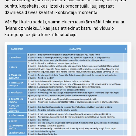
punktu kopskaits, kas, izteikts procentuāli, ļauj saprast
dzīvnieka dzīves kvalitāti konkrētajā momentā.
Vērtējot katru sadaļu, saimniekiem iesakām sākt teikumu ar:
“Mans dzīvnieks…”, kas ļaus attiecināt katru individuālo
kategoriju uz jūsu konkrēto situāciju.