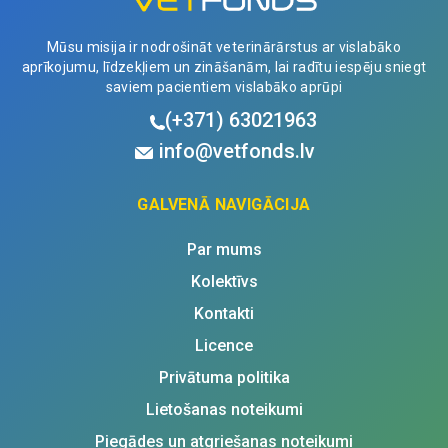
Mūsu misija ir nodrošināt veterinārārstus ar vislabāko
aprīkojumu, līdzekļiem un zināšanām, lai radītu iespēju sniegt
saviem pacientiem vislabāko aprūpi
(+371)
63021963
info@vetfonds.lv
GALVENĀ NAVIGĀCIJA
Par mums
Kolektīvs
Kontakti
Licence
Privātuma politika
Lietošanas noteikumi
Piegādes un atgriešanas noteikumi