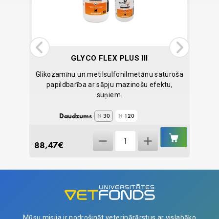
GLYCO FLEX PLUS III
G
ulu
Glikozamīnu un metilsulfonilmetānu saturoša
Specif
ai un
papildbarība ar sāpju mazinošu efektu,
fun
suņiem.
Daudzums
N 30
N 120
IELIKT
IELIKT
Glyco
GROZĀ
GROZĀ
88,47
€
35,19
Flex
Plus
III
quantity
Mūsu misija ir nodrošināt veterinārārstus ar vislabāko