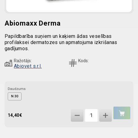
Abiomaxx Derma
Papildbarība suņiem un kaķiem ādas veselības
profilaksei dermatozes un apmatojuma izkrišanas
gadījumos.
Ražotājs:
Kods:
Abiovet s.r.l.
Daudzums
N 30
IEL
Abiomaxx
GR
14,40
€
Derma
quantity