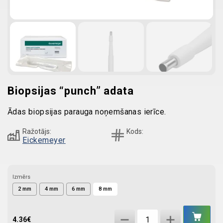
Biopsijas “punch” adata
Ādas biopsijas parauga noņemšanas ierīce.
Ražotājs:
Kods:
Eickemeyer
Izmērs
2 mm
4 mm
6 mm
8 mm
IEL
Biopsijas
GR
4.36
€