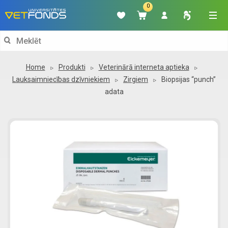
0
Search
for:
Home
Produkti
Veterinārā interneta aptieka
Lauksaimniecības dzīvniekiem
Zirgiem
Biopsijas “punch”
adata