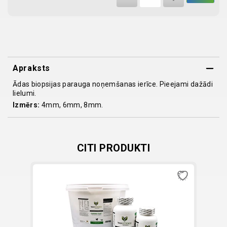
"punch"
adata
quantity
Apraksts
Ādas biopsijas parauga noņemšanas ierīce. Pieejami dažādi
lielumi.
Izmērs:
4mm, 6mm, 8mm.
CITI PRODUKTI