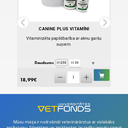
CANINE PLUS VITAMĪNI
 nervu
Vitaminizēta papildbarība ar aknu garšu
Plāksn
ai un
suņiem.
Daudzums
N 250
N 30
N 90
N 1000
IELIKT
IELIKT
Canine
GROZĀ
GROZĀ
18,99
€
7,79
€
Plus
vitamīni
quantity
Mūsu misija ir nodrošināt veterinārārstus ar vislabāko
aprīkojumu, līdzekļiem un zināšanām, lai radītu iespēju sniegt