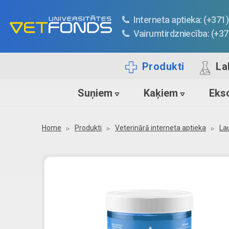
Interneta aptieka: (+37
Vairumtirdzniecība: (+3
Produkti
La
Suņiem
Kaķiem
Ekso
Home
Produkti
Veterinārā interneta aptieka
La