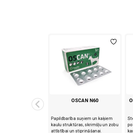
 ORAL GEL 50ML
OSCAN N60
O
nas trakta darbības
Papildbarība suņiem un kaķiem
St
uņiem, kaķiem,
kaulu struktūras, skrimšļu un zobu
po
šiem, grauzējiem.
attīstībai un stiprināšanai.
ka