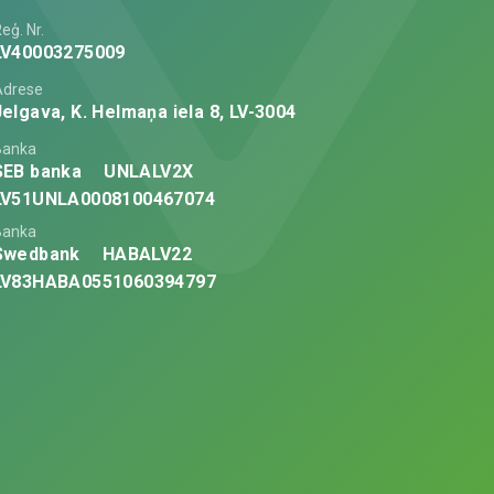
eģ. Nr.
LV40003275009
Adrese
Jelgava, K. Helmaņa iela 8, LV-3004
Banka
SEB banka
UNLALV2X
LV51UNLA0008100467074
Banka
Swedbank
HABALV22
LV83HABA0551060394797