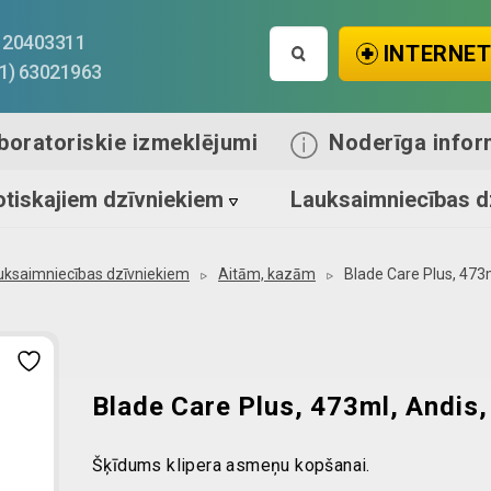
Search
1) 20403311
INTERNET
for:
71) 63021963
boratoriskie izmeklējumi
Noderīga infor
tiskajiem dzīvniekiem
Lauksaimniecības d
uksaimniecības dzīvniekiem
Aitām, kazām
Blade Care Plus, 473m
Blade Care Plus, 473ml, Andis, 
Šķīdums klipera asmeņu kopšanai.