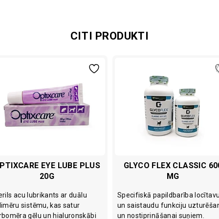
CITI PRODUKTI
PTIXCARE EYE LUBE PLUS
GLYCO FLEX CLASSIC 60
20G
MG
erils acu lubrikants ar duālu
Specifiskā papildbarība locītav
limēru sistēmu, kas satur
un saistaudu funkciju uzturēša
rbomēra gēlu un hialuronskābi
un nostiprināšanai suņiem.