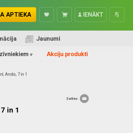
A APTIEKA
IENĀKT
mācija
Jaunumi
zīvniekiem
Akciju produkti
l, Andis, 7 in 1
Dalīties:
7 in 1