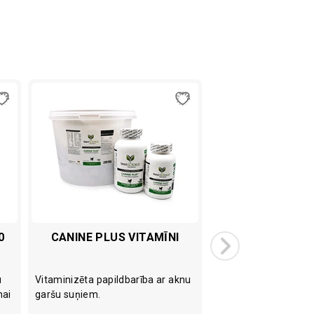
0
CANINE PLUS VITAMĪNI
MIKROČIPS VET
1,4X10
u
Vitaminizēta papildbarība ar aknu
Implantējams mikroč
nai
garšu suņiem.
identifikācijai.