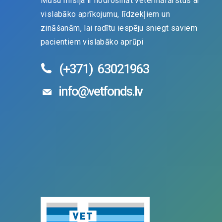
Mūsu misija ir nodrošināt veterinārārstus ar
vislabāko aprīkojumu, līdzekļiem un
zināšanām, lai radītu iespēju sniegt saviem
pacientiem vislabāko aprūpi
(+371)
63021963
info@vetfonds.lv