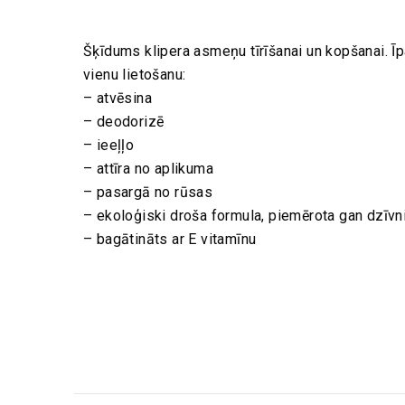
Šķīdums klipera asmeņu tīrīšanai un kopšanai. Īp
vienu lietošanu:
– atvēsina
– deodorizē
– ieeļļo
– attīra no aplikuma
– pasargā no rūsas
– ekoloģiski droša formula, piemērota gan dzīvn
– bagātināts ar E vitamīnu