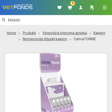
0
Search
for:
Home
Produkti
Veterinārā interneta aptieka
Kaķiem
Nomierinošie līdzekļi kaķiem
CalmaTONINE