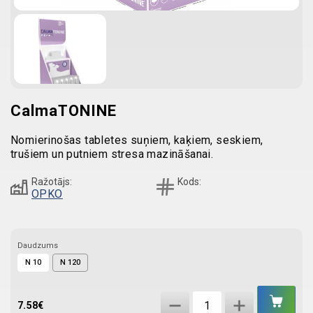
CalmaTONINE
Nomierinošas tabletes suņiem, kaķiem, seskiem,
trušiem un putniem stresa mazināšanai.
Ražotājs:
Kods:
OPKO
Daudzums
N 10
N 120
IEL
CalmaTONINE
GR
7.58
€