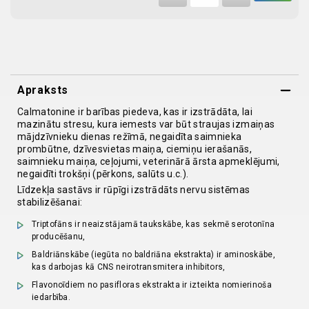
quantity
Apraksts
Calmatonine ir barības piedeva, kas ir izstrādāta, lai
mazinātu stresu, kura iemests var būt straujas izmaiņas
mājdzīvnieku dienas režīmā, negaidīta saimnieka
prombūtne, dzīvesvietas maiņa, ciemiņu ierašanās,
saimnieku maiņa, ceļojumi, veterinārā ārsta apmeklējumi,
negaidīti trokšņi (pērkons, salūts u.c.).
Līdzekļa sastāvs ir rūpīgi izstrādāts nervu sistēmas
stabilizēšanai:
Triptofāns ir neaizstājamā taukskābe, kas sekmē serotonīna
producēšanu,
Baldriānskābe (iegūta no baldriāna ekstrakta) ir aminoskābe,
kas darbojas kā CNS neirotransmitera inhibitors,
Flavonoīdiem no pasifloras ekstrakta ir izteikta nomierinoša
iedarbība.