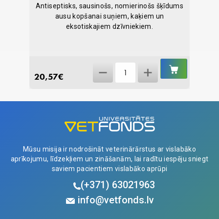
ku
Antiseptisks, sausinošs, nomierinošs šķīdums
Papil
ausu kopšanai suņiem, kaķiem un
sist
eksotiskajiem dzīvniekiem.
IELIKT
IELIKT
Abelia
GROZĀ
GROZĀ
20,57
€
29,25
Zn-
Otic
59ml
quantity
Mūsu misija ir nodrošināt veterinārārstus ar vislabāko
aprīkojumu, līdzekļiem un zināšanām, lai radītu iespēju sniegt
saviem pacientiem vislabāko aprūpi
(+371)
63021963
info@vetfonds.lv