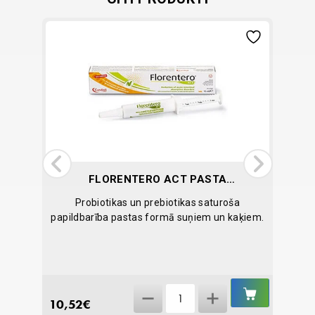
FLORENTERO ACT PASTA
15ML
nieku
Probiotikas un prebiotikas saturoša
Ērts 
ēšanas
papildbarība pastas formā suņiem un kaķiem.
IELIKT
IELIKT
Florentero
GROZĀ
GROZĀ
10,52
€
1,68
€
ACT