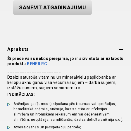
SAŅEMT ATGĀDINĀJUMU
Apraksts
Šī prece vairs nebūs pieejama, jo ir aizvietota ar uzlabotu
produktu
BENER RC
______________________
Dzelzi saturoša vitamīnu un minerālvielu papildbarība ar
liellopu aknu garšu visa vecuma suņiem – darba suņiem,
izstāžu suņiem, suņiem senioriem u.c.
INDIKĀCIJAS:
Anēmijas gadījumos (asiņošana pēc traumas vai operācijas,
hemolītiskā anēmija, anēmija, kas saistīta ar infekcijas
slimībām un hroniskiem iekaisumiem vai deģeneratīvām
slimībām, neoplāzija, saindēšanās, dzelzs deficīta anēmija u.c.);
Atveseļošanās un pēcoperāciju periodā;