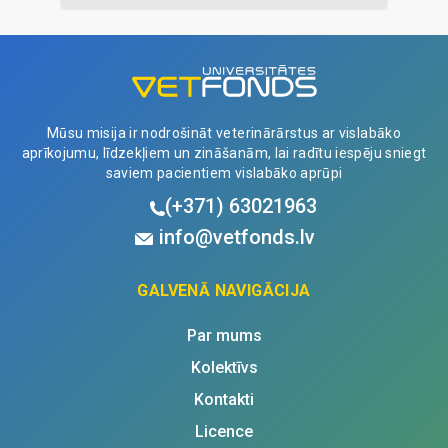
pasta
15ml
quantity
Mūsu misija ir nodrošināt veterinārārstus ar vislabāko
aprīkojumu, līdzekļiem un zināšanām, lai radītu iespēju sniegt
saviem pacientiem vislabāko aprūpi
(+371)
63021963
info@vetfonds.lv
GALVENĀ NAVIGĀCIJA
Par mums
Kolektīvs
Kontakti
Licence