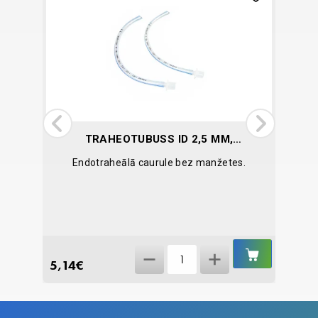
TRAHEOTUBUSS ID 2,5 MM,
B/M
Endotraheālā caurule bez manžetes.
H
IELIKT
IELIKT
Traheotubuss
GROZĀ
GROZĀ
5,14
€
2,17
€
ID
2,5
mm,