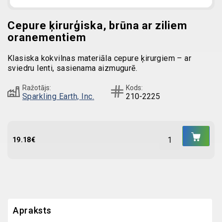
Cepure ķirurģiska, brūna ar ziliem
oranementiem
Klasiska kokvilnas materiāla cepure ķirurgiem – ar
sviedru lenti, sasienama aizmugurē.
Ražotājs:
Kods:
Sparkling Earth, Inc.
210-2225
IEL
GR
19.18
€
Apraksts