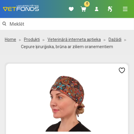
0
Search
for:
Home
Produkti
Veterinārā interneta aptieka
Dažādi
Cepure ķirurģiska, brūna ar ziliem oranementiem