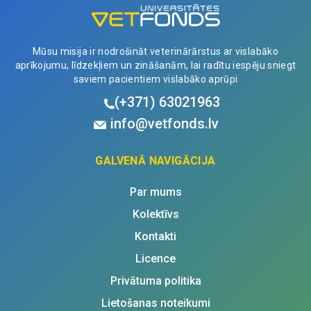
b/m
quantity
Mūsu misija ir nodrošināt veterinārārstus ar vislabāko
aprīkojumu, līdzekļiem un zināšanām, lai radītu iespēju sniegt
saviem pacientiem vislabāko aprūpi
(+371)
63021963
info@vetfonds.lv
GALVENĀ NAVIGĀCIJA
Par mums
Kolektīvs
Kontakti
Licence
Privātuma politika
Lietošanas noteikumi