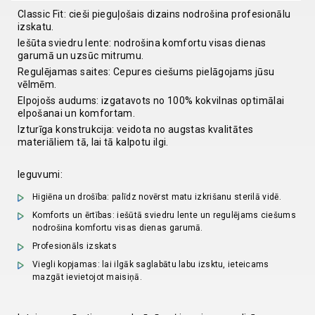
Classic Fit: cieši pieguļošais dizains nodrošina profesionālu
izskatu.
Iešūta sviedru lente: nodrošina komfortu visas dienas
garumā un uzsūc mitrumu.
Regulējamas saites: Cepures ciešums pielāgojams jūsu
vēlmēm.
Elpojošs audums: izgatavots no 100% kokvilnas optimālai
elpošanai un komfortam.
Izturīga konstrukcija: veidota no augstas kvalitātes
materiāliem tā, lai tā kalpotu ilgi.
Ieguvumi:
Higiēna un drošība: palīdz novērst matu izkrišanu sterilā vidē.
Komforts un ērtības: iešūtā sviedru lente un regulējams ciešums
nodrošina komfortu visas dienas garumā.
Profesionāls izskats
Viegli kopjamas: lai ilgāk saglabātu labu izsktu, ieteicams
mazgāt ievietojot maisiņā.