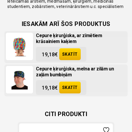
Ieteicamas ārstiem, medmāsām, ķirurgiem, medicīnas
studentiem, zobārstiem, veterinārārstiem u.c. speciālistiem
IESAKĀM ARĪ ŠOS PRODUKTUS
Cepure ķirurģiska, ar zīmētiem
krāsainiem kaķiem
19,18
€
SKATĪT
Cepure ķirurģiska, melna ar zilām un
zaļām bumbiņām
19,18
€
SKATĪT
CITI PRODUKTI