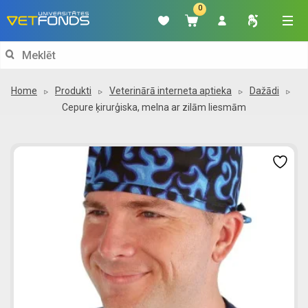
0
Search
for:
Home
Produkti
Veterinārā interneta aptieka
Dažādi
Cepure ķirurģiska, melna ar zilām liesmām