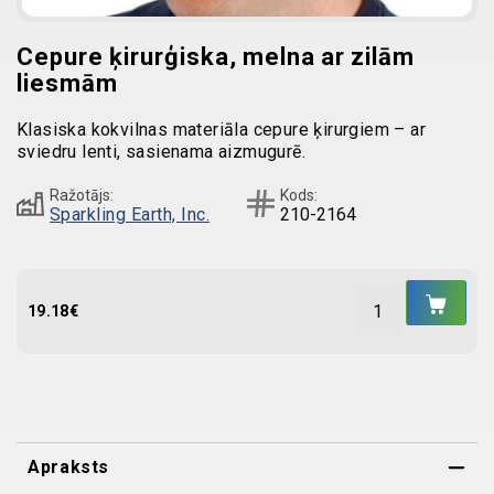
Cepure ķirurģiska, melna ar zilām
liesmām
Klasiska kokvilnas materiāla cepure ķirurgiem – ar
sviedru lenti, sasienama aizmugurē.
Ražotājs:
Kods:
Sparkling Earth, Inc.
210-2164
IEL
GR
19.18
€
Apraksts