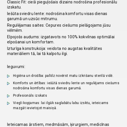
Classic Fit: cieši pieguļošais dizains nodrošina profesionālu
izskatu.
Iešūta sviedru lente: nodrošina komfortu visas dienas
garumā un uzsūc mitrumu.
Regulējamas saites: Cepures ciešums pielāgojams jūsu
vēlmēm.
Elpojošs audums: izgatavots no 100% kokvilnas optimālai
elpošanai un komfortam.
Izturīga konstrukcija: veidota no augstas kvalitātes
materiāliem tā, lai tā kalpotu ilgi.
Ieguvumi:
Higiēna un drošība: palīdz novērst matu izkrišanu sterilā vidē.
Komforts un ērtības: iešūtā sviedru lente un regulējams ciešums
nodrošina komfortu visas dienas garumā.
Profesionāls izskats
Viegli kopjamas: lai ilgāk saglabātu labu izsktu, ieteicams
mazgāt ievietojot maisiņā.
Ieteicamas ārstiem, medmāsām, ķirurgiem, medicīnas