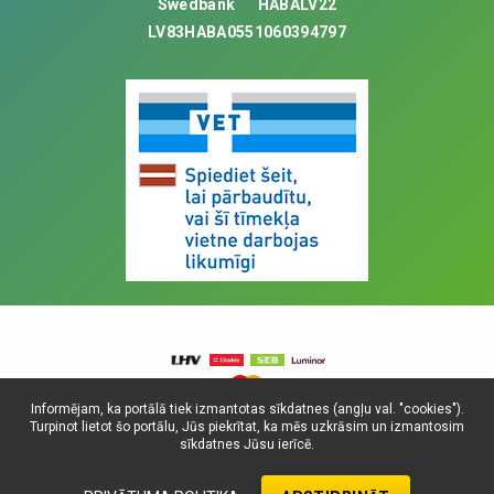
Swedbank
HABALV22
LV83HABA0551060394797
Informējam, ka portālā tiek izmantotas sīkdatnes (angļu val. "cookies").
Turpinot lietot šo portālu, Jūs piekrītat, ka mēs uzkrāsim un izmantosim
© Visas tiesības aizsargātas, 2025. SIA
sīkdatnes Jūsu ierīcē.
Universitātes Vetfonds
Dati atjaunoti: 10.08.2026.