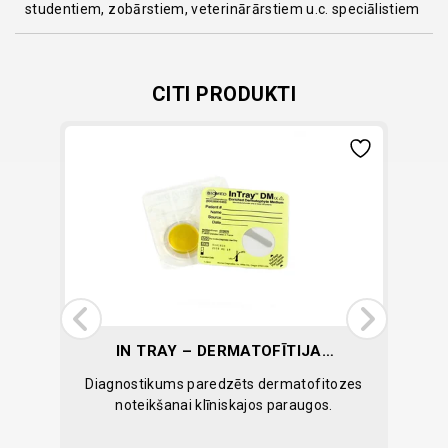
studentiem, zobārstiem, veterinārārstiem u.c. speciālistiem
CITI PRODUKTI
IN TRAY – DERMATOFĪTIJAS
B
TESTS N1
ārklāji.
Diagnostikums paredzēts dermatofitozes
noteikšanai klīniskajos paraugos.