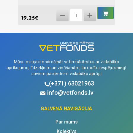
IELIKT
IELIKT
In
GROZĀ
GROZĀ
19,25
€
12,77
Tray
-
dermatofītijas
tests
N1
quantity
Mūsu misija ir nodrošināt veterinārārstus ar vislabāko
aprīkojumu, līdzekļiem un zināšanām, lai radītu iespēju sniegt
saviem pacientiem vislabāko aprūpi
(+371)
63021963
info@vetfonds.lv
GALVENĀ NAVIGĀCIJA
Par mums
Kolektīvs