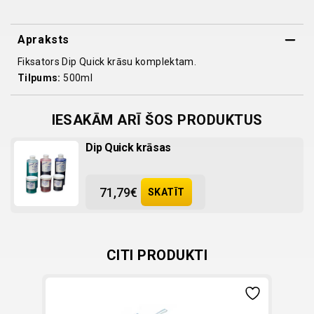
quantity
Apraksts
Fiksators Dip Quick krāsu komplektam.
Tilpums:
500ml
IESAKĀM ARĪ ŠOS PRODUKTUS
Dip Quick krāsas
71,79
€
SKATĪT
CITI PRODUKTI