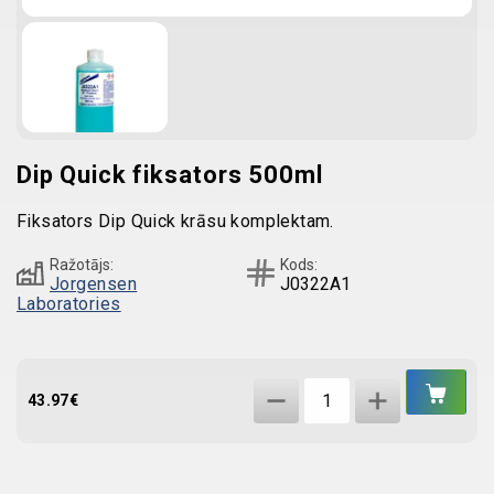
Dip Quick fiksators 500ml
Fiksators Dip Quick krāsu komplektam.
Ražotājs:
Kods:
Jorgensen
J0322A1
Laboratories
IEL
Dip
GR
43.97
€
Quick
fiksators
500ml