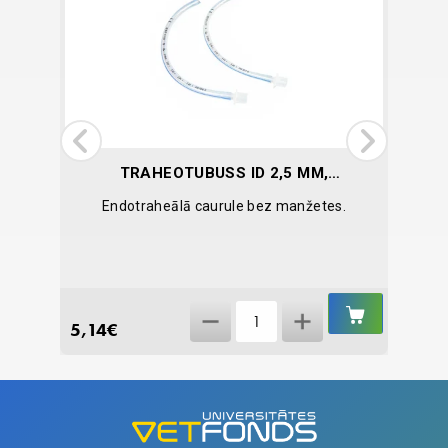
TRAHEOTUBUSS ID 2,5 MM,
B/M
 tā
Endotraheālā caurule bez manžetes.
IELIKT
IELIKT
Traheotubuss
GROZĀ
GROZĀ
5,14
€
0,15
€
ID
2,5
mm,
b/m
quantity