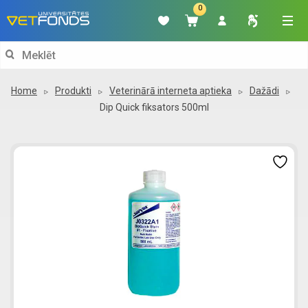
0
Search
for:
Home
Produkti
Veterinārā interneta aptieka
Dažādi
Dip Quick fiksators 500ml