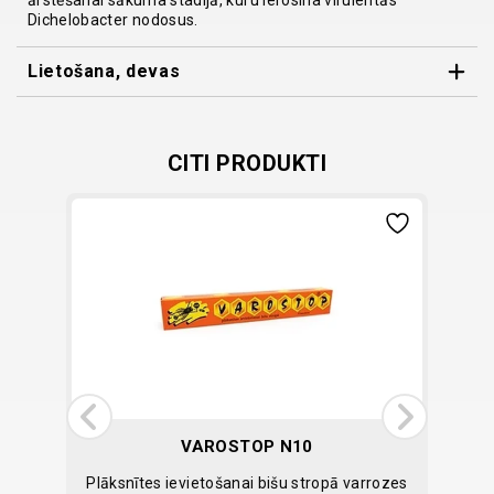
ārstēšanai sākuma stadijā, kuru ierosina virulentās
Dichelobacter nodosus.
Lietošana, devas
RECEPŠU VETERINĀRĀS ZĀLES
Pirms lietošanas uzmanīgi izlasiet lietošanas instrukciju
un glabāšanas nosacījumus!
CITI PRODUKTI
VAROSTOP N10
itrinošs
Plāksnītes ievietošanai bišu stropā varrozes
Su