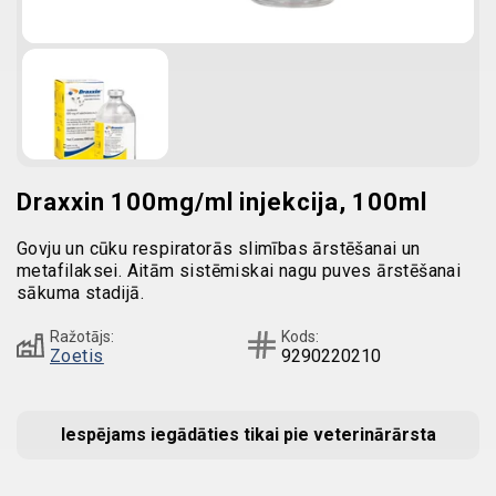
Draxxin 100mg/ml injekcija, 100ml
Govju un cūku respiratorās slimības ārstēšanai un
metafilaksei. Aitām sistēmiskai nagu puves ārstēšanai
sākuma stadijā.
Ražotājs:
Kods:
Zoetis
9290220210
Iespējams iegādāties tikai pie veterinārārsta