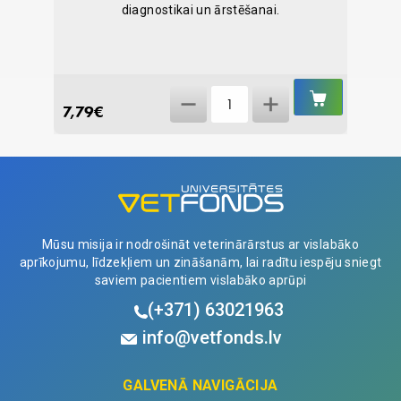
diagnostikai un ārstēšanai.
IELIKT
IELIKT
Varostop
GROZĀ
GROZĀ
7,79
€
3,51
€
N10
quantity
Mūsu misija ir nodrošināt veterinārārstus ar vislabāko
aprīkojumu, līdzekļiem un zināšanām, lai radītu iespēju sniegt
saviem pacientiem vislabāko aprūpi
(+371)
63021963
info@vetfonds.lv
GALVENĀ NAVIGĀCIJA