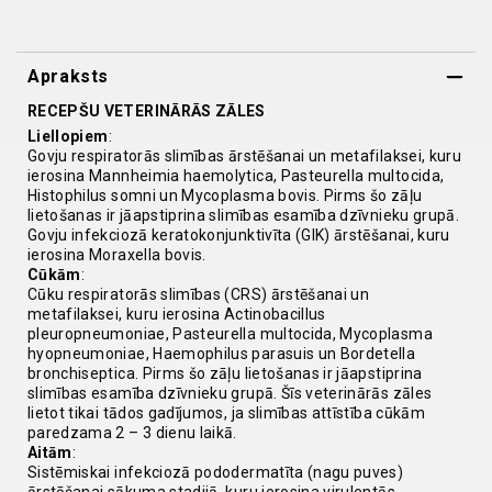
Apraksts
RECEPŠU VETERINĀRĀS ZĀLES
Liellopiem
:
Govju respiratorās slimības ārstēšanai un metafilaksei, kuru
ierosina Mannheimia haemolytica, Pasteurella multocida,
Histophilus somni un Mycoplasma bovis. Pirms šo zāļu
lietošanas ir jāapstiprina slimības esamība dzīvnieku grupā.
Govju infekciozā keratokonjunktivīta (GIK) ārstēšanai, kuru
ierosina Moraxella bovis.
Cūkām
:
Cūku respiratorās slimības (CRS) ārstēšanai un
metafilaksei, kuru ierosina Actinobacillus
pleuropneumoniae, Pasteurella multocida, Mycoplasma
hyopneumoniae, Haemophilus parasuis un Bordetella
bronchiseptica. Pirms šo zāļu lietošanas ir jāapstiprina
slimības esamība dzīvnieku grupā. Šīs veterinārās zāles
lietot tikai tādos gadījumos, ja slimības attīstība cūkām
paredzama 2 – 3 dienu laikā.
Aitām
:
Sistēmiskai infekciozā pododermatīta (nagu puves)