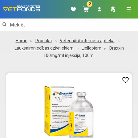
0
Search
for:
Home
Produkti
Veterinārā interneta aptieka
Lauksaimniecības dzīvniekiem
Liellopiem
Draxxin
100mg/ml injekcija, 100ml