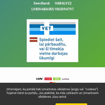
Swedbank
HABALV22
LV83HABA0551060394797
Informējam, ka portālā tiek izmantotas sīkdatnes (angļu val. "cookies").
Turpinot lietot šo portālu, Jūs piekrītat, ka mēs uzkrāsim un izmantosim
© Visas tiesības aizsargātas, 2025. SIA
sīkdatnes Jūsu ierīcē.
Universitātes Vetfonds