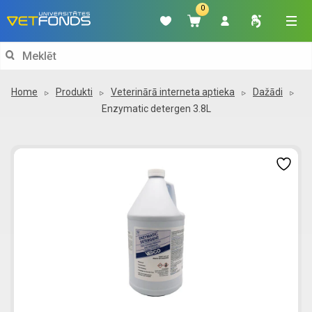
0
Search
for:
Home
Produkti
Veterinārā interneta aptieka
Dažādi
Enzymatic detergen 3.8L