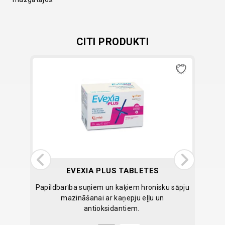
CITI PRODUKTI
EVEXIA PLUS TABLETES
tiletes.
Papildbarība suņiem un kaķiem hronisku sāpju
Mon
mazināšanai ar kaņepju eļļu un
antioksidantiem.