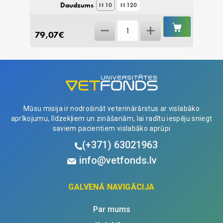
Daudzums
N 10
N 120
IELIKT
IELIKT
Evexia
GROZĀ
GROZĀ
79,07
€
81,17
PLUS
tabletes
quantity
Mūsu misija ir nodrošināt veterinārārstus ar vislabāko
aprīkojumu, līdzekļiem un zināšanām, lai radītu iespēju sniegt
saviem pacientiem vislabāko aprūpi
(+371)
63021963
info@vetfonds.lv
GALVENĀ NAVIGĀCIJA
Par mums