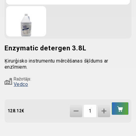
Enzymatic detergen 3.8L
Ķirurģisko instrumentu mērcēšanas šķīdums ar
enzīmiem.
Ražotājs:
Vedco
IEL
Enzymatic
GR
128.12
€
detergen
3.8L
quantity