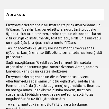
Apraksts
Enzymatic detergent īpaši izstrādāts priekšmērcēšanas un
tīrīšanas līdzeklis, kas paredzēts, lai nodrošinātu optisko
šķiedru iekārtu, piemēram, endoskopu un cistoskopu, kā arī
citu ķirurģisko instrumentu, tostarp acu, sirds un asinsvadu
un vispārējās ķirurģijas instrumentu tīrīšanu.
Tas ir paredzēts kā ķirurģisko instrumentu mērcēšanas
šķīdums, kas jāizmanto tūlīt pēc to izmantošanas ķirurģiskā
procedūrā.
Šajā mazgāšanas līdzeklī esošie fermenti ātri sadala
organiskās netīrumus grūti sasniedzamās vietās, tostarp
lūmenos, kanālos un kastes slēdzenes.
Enzymatic detergent satur divus fermentus – vienu
olbaltumvielu sadalīšanai un otru ogļhidrātu sadalīšanai.
Fermenti noārda (faktiski sagremo) organiskās netīrumus,
un mazgāšanas līdzeklis tās pilnībā noņem, turot tos
suspensijā, tādējādi izvairoties no netīrumu atkārtotas
nogulsnēšanās uz tīrītajām virsmām.
To var izmantot kā manuālu tīrītāju vai ultraskaņas
mazgātājos.