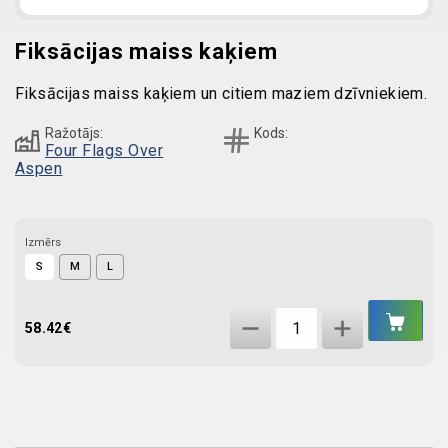
Fiksācijas maiss kaķiem
Fiksācijas maiss kaķiem un citiem maziem dzīvniekiem.
Ražotājs:
Kods:
Four Flags Over
Aspen
Izmērs
S
M
L
IEL
Fiksācijas
GR
58.42
€
maiss
kaķiem
quantity