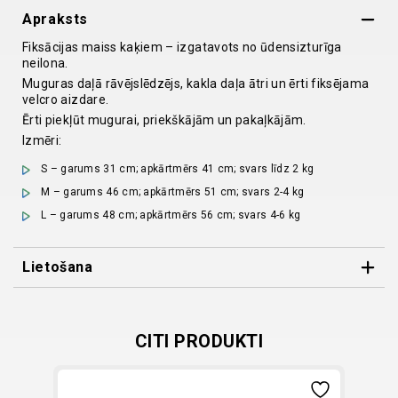
Apraksts
Fiksācijas maiss kaķiem – izgatavots no ūdensizturīga
neilona.
Muguras daļā rāvējslēdzējs, kakla daļa ātri un ērti fiksējama
velcro aizdare.
Ērti piekļūt mugurai, priekškājām un pakaļkājām.
Izmēri:
S – garums 31 cm; apkārtmērs 41 cm; svars līdz 2 kg
M – garums 46 cm; apkārtmērs 51 cm; svars 2-4 kg
L – garums 48 cm; apkārtmērs 56 cm; svars 4-6 kg
Lietošana
Dzīvnieku ievieto atvērtā maisā, ar galvu velcro aizdarē.
Aizveriet velcro aizdari ap kaklu.
Novietojiet atloku zem rāvējslēdzēja un uzmanīgi aizveriet.
CITI PRODUKTI