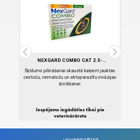
NEXGARD COMBO CAT 2.5-
7.5KG N3
ulu
Šķīdums pilināšanai skaustā kaķiem jauktas
Papil
ai un
cestožu, nematožu un ektoparazītu invāzijas
sist
ārstēšanai.
IELIKT
Iespējams iegādāties tikai pie
GROZĀ
29,25
veterinārārsta