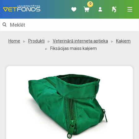
0
Search
for:
Home
Produkti
Veterinārā interneta aptieka
Kaķiem
Fiksācijas maiss kaķiem