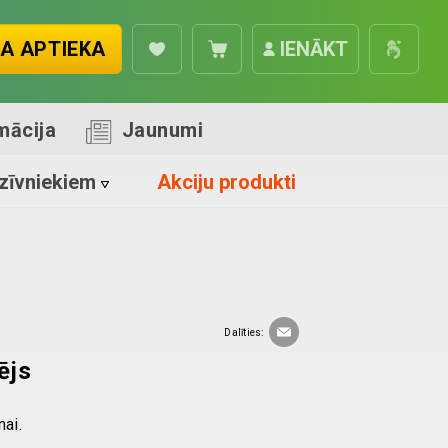
A APTIEKA
IENĀKT
mācija
Jaunumi
zīvniekiem
Akciju produkti
Dalīties:
ējs
ai.