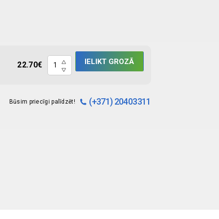
Fonendoskops
IELIKT GROZĀ
22.70
€
Linux
-
vienpusējs
(+371) 20403311
Būsim priecīgi palīdzēt!
quantity