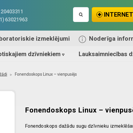
Search
1) 20403311
INTERNET
for:
71) 63021963
boratoriskie izmeklējumi
Noderīga infor
tiskajiem dzīvniekiem
Lauksaimniecības d
žādi
Fonendoskops Linux – vienpusējs
Fonendoskops Linux – vienpus
Fonendoskops dažādu sugu dzīvnieku izmeklēšan