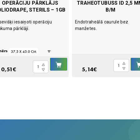
OPERĀCIJU PĀRKLĀJS
TRAHEOTUBUSS ID 2,5 M
OLIODRAPE, STERILS – 1GB
B/M
sevišķi iesaiņoti operāciju
Endotraheālā caurule bez
ukuma pārklāji.
manžetes.
mērs
37.5 X 45.0 CM
IELIKT
45.0 X 75.0 CM
Traheotubuss
Operāciju
Ā
GROZĀ
0,51
€
5,14
€
ID
pārklājs
75.0 X 90.0 CM
2,5
Foliodrape,
100 X 150 CM
mm,
sterils
b/m
-
quantity
1gb
quantity