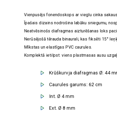
Vienpusējs fonendoskops ar vieglu cinka sakausē
Īpašais dizains nodrošina labāku sniegumu, nosp
Neatvēsinošs diafragmas aizturēšanas loks pac
Nerūsējošā tērauda binaurali, kas fiksēti 15° l
Mīkstas un elastīgas PVC caurules.
Komplektā ietilpst: viens plastmasas ausu uzgaļ
Krūškurvja diafragmas Ø: 44 
Caurules garums: 62 cm
Int. Ø 4 mm
Ext. Ø 8 mm