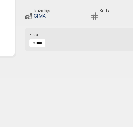
Ražotājs:
Kods:
GIMA
Krāsa
melns