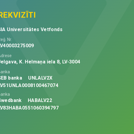
REKVIZĪTI
SIA Universitātes Vetfonds
eģ. Nr.
LV40003275009
Adrese
Jelgava, K. Helmaņa iela 8, LV-3004
Banka
SEB banka
UNLALV2X
LV51UNLA0008100467074
Banka
Swedbank
HABALV22
LV83HABA0551060394797