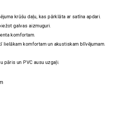
juma krūšu daļu, kas pārklāta ar satīna apdari.
iežot galvas aizmuguri.
ienta komfortam.
eņķī lielākam komfortam un akustiskam blīvējumam.
u pāris un PVC ausu uzgaļi.
mm