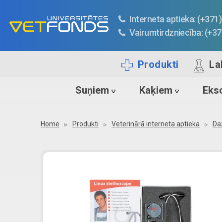
Interneta aptieka: (+37
Vairumtirdzniecība: (+3
Produkti
La
Suņiem
Kaķiem
Ekso
Home
Produkti
Veterinārā interneta aptieka
Da