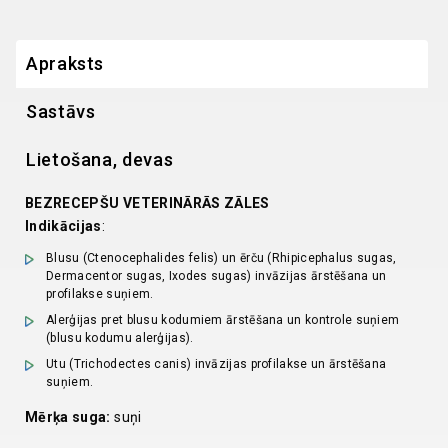
N1
quantity
Apraksts
Sastāvs
Lietošana, devas
BEZRECEPŠU VETERINĀRĀS ZĀLES
Indikācijas
:
Blusu (Ctenocephalides felis) un ērču (Rhipicephalus sugas,
Dermacentor sugas, Ixodes sugas) invāzijas ārstēšana un
profilakse suņiem.
Alerģijas pret blusu kodumiem ārstēšana un kontrole suņiem
(blusu kodumu alerģijas).
Utu (Trichodectes canis) invāzijas profilakse un ārstēšana
suņiem.
Mērķa suga:
suņi