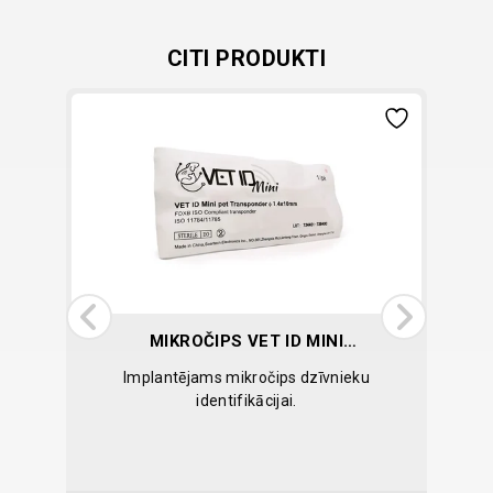
CITI PRODUKTI
MIKROČIPS VET ID MINI
1,4X10MM
šķīdums
Implantējams mikročips dzīvnieku
Glikoz
un
identifikācijai.
pap