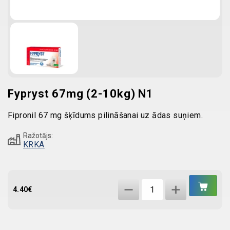
Fypryst 67mg (2-10kg) N1
Fipronil 67 mg šķīdums pilināšanai uz ādas suņiem.
Ražotājs:
KRKA
IEL
Fypryst
GR
4.40
€
67mg
(2-
10kg)