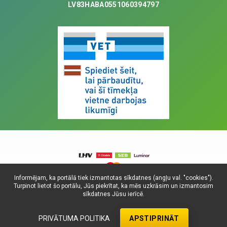
LV83HABA0551060394797
Informējam, ka portālā tiek izmantotas sīkdatnes (angļu val. "cookies").
Turpinot lietot šo portālu, Jūs piekrītat, ka mēs uzkrāsim un izmantosim
© Visas tiesības aizsargātas, 2025. SIA
sīkdatnes Jūsu ierīcē.
Universitātes Vetfonds
Dati atjaunoti: 06.08.2026.
PRIVĀTUMA POLITIKA
APSTIPRINĀT