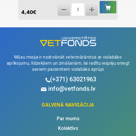
IELIKT
IELIKT
Mikročips
GROZĀ
GROZĀ
4,40
€
88,47
VET
ID
Mini
1,4x10mm
quantity
Mūsu misija ir nodrošināt veterinārārstus ar vislabāko
aprīkojumu, līdzekļiem un zināšanām, lai radītu iespēju sniegt
saviem pacientiem vislabāko aprūpi
(+371)
63021963
info@vetfonds.lv
GALVENĀ NAVIGĀCIJA
Par mums
Kolektīvs