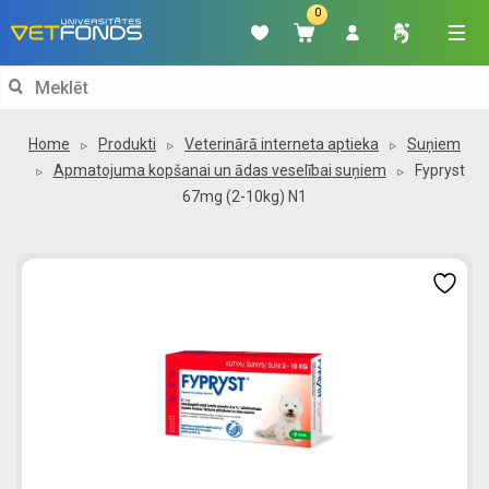
0
Search
for:
Home
Produkti
Veterinārā interneta aptieka
Suņiem
Apmatojuma kopšanai un ādas veselībai suņiem
Fypryst
67mg (2-10kg) N1