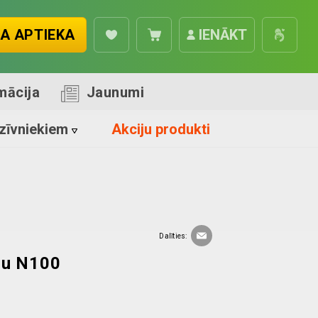
A APTIEKA
IENĀKT
mācija
Jaunumi
zīvniekiem
Akciju produkti
Dalīties:
īnu N100