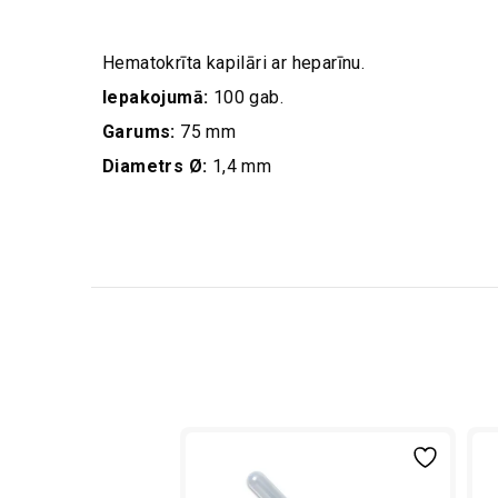
Hematokrīta kapilāri ar heparīnu.
Iepakojumā:
100 gab.
Garums:
75 mm
Diametrs Ø:
1,4 mm