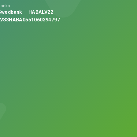
Banka
Swedbank
HABALV22
LV83HABA0551060394797