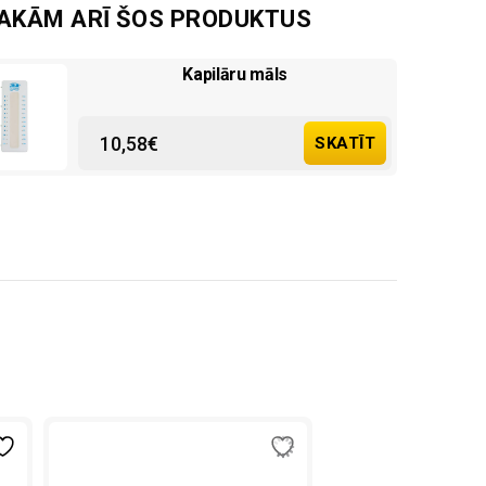
SAKĀM ARĪ ŠOS PRODUKTUS
Kapilāru māls
10,58
€
SKATĪT