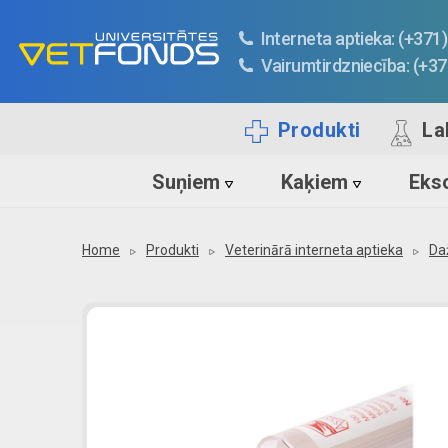
Interneta aptieka: (+37
Vairumtirdzniecība: (+3
Produkti
La
Suņiem
Kaķiem
Ekso
Home
Produkti
Veterinārā interneta aptieka
Da