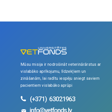
Mūsu misija ir nodrošināt veterinārārstus ar
vislabāko aprīkojumu, līdzekļiem un
zināšanām, lai radītu iespēju sniegt saviem
pacientiem vislabāko aprūpi
(+371)
63021963
info@vetfonds.lv