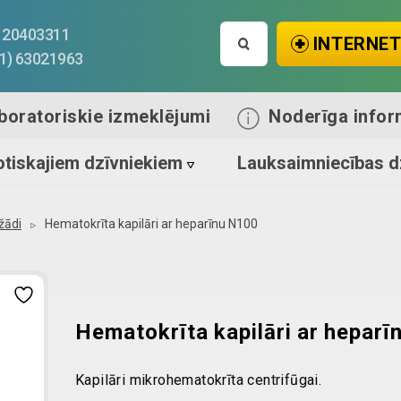
Search
1) 20403311
INTERNET
for:
71) 63021963
boratoriskie izmeklējumi
Noderīga infor
tiskajiem dzīvniekiem
Lauksaimniecības d
žādi
Hematokrīta kapilāri ar heparīnu N100
Hematokrīta kapilāri ar hepar
Kapilāri mikrohematokrīta centrifūgai.