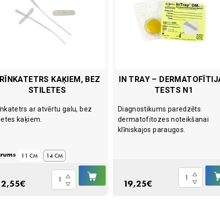
RĪNKATETRS KAĶIEM, BEZ
IN TRAY – DERMATOFĪTIJ
STILETES
TESTS N1
īnkatetrs ar atvērtu galu, bez
Diagnostikums paredzēts
iletes kaķiem.
dermatofitozes noteikšanai
klīniskajos paraugos.
rums
11 CM
14 CM
IELIKT
In
Urīnkatetrs
Ā
GROZĀ
2,55
€
19,25
€
Tray
kaķiem,
-
bez
dermatofītijas
stiletes