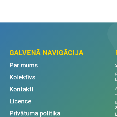
tests
quantity
N1
quantity
GALVENĀ NAVIGĀCIJA
Par mums
R
Kolektīvs
Kontakti
Licence
Privātuma politika