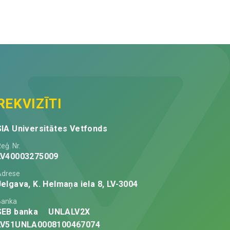
mm),
cm
ar
quantity
pagarinājumu
8
cm
quantity
REKVIZĪTI
SIA Universitātes Vetfonds
eģ. Nr.
LV40003275009
Adrese
Jelgava, K. Helmaņa iela 8, LV-3004
Banka
SEB banka
UNLALV2X
LV51UNLA0008100467074