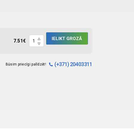
Hematokrīta
IELIKT GROZĀ
7.51
€
kapilāri
ar
heparīnu
(+371) 20403311
Būsim priecīgi palīdzēt!
N100
quantity