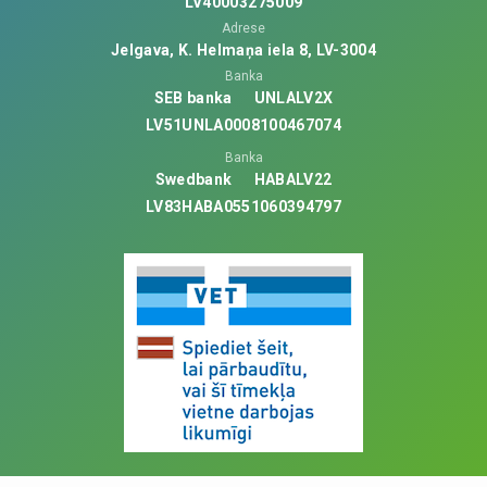
LV40003275009
Adrese
Jelgava, K. Helmaņa iela 8, LV-3004
Banka
SEB banka
UNLALV2X
LV51UNLA0008100467074
Banka
Swedbank
HABALV22
LV83HABA0551060394797