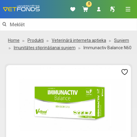
0
Search
for:
Home
Produkti
Veterinārā interneta aptieka
Suņiem
Imunitātes stiprināšanai suņiem
Immunactiv Balance N60