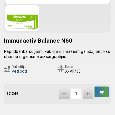
Immunactiv Balance N60
Papildbarība suņiem, kaķiem un maziem gaļēdājiem, kas
stiprina organisma aizsargspējas.
Ražotājs:
Kods:
Vetfood
X/VF/33
IEL
Immunactiv
GR
17.24
€
Balance
N60
quantity