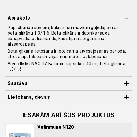
Apraksts
Papildbarība suņiem, kaķiem un maziem gaļēdājiem ar
beta-glikānu 1,3/ 1,6. Beta-glikāns ir dabisks rauga
šūnapvalka polisaharīds, kas stiprina organisma
aizsargspējas.
Beta-glikāna lietošana ir ieteicama atveseļošanās periodā,
stresa apstākļos un vājas imunitātes uzlabošanai.
Vienā IMMUNACTIV Balance kapsulā ir 40 mg beta-glikāna
1,3/1,6.
Sastāvs
Sastāvs: želatīns (apvalks), Saccharomyces cerevisiae
Lietošana, devas
rauga ekstrakts (114 g/ kg)*, hidrolizēts mājputnu proteīns,
magnija stearāts.* beta- glikāna saturs 70%.
Lietošana: Ieteicamā dienas deva (vadoties pēc ķermeņa
Tehnoloģiskās piedevas: mikrokristāliskā celuloze.
svara), ko dot kopā ar ēdienu:
IESAKĀM ARĪ ŠOS PRODUKTUS
Analītiskais sastāvs: kopproteīns 27,2%, kopšķiedra 57,8%,
Grauzēji un citi mazie dzīvnieki <2kg – 1/2 kapsula
koptauki 3,4%, koppelni 1,1%, magnijs 0,17%.
Vetinmune N120
Kaķi un mazi suņi <10 kg – 1 kapsula