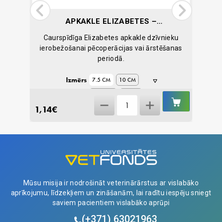
APKAKLE ELIZABETES –
CLICK, FIONIAVET
ša
Caurspīdīga Elizabetes apkakle dzīvnieku
I
kaķiem.
ierobežošanai pēcoperācijas vai ārstēšanas
periodā.
Izmērs
7.5 CM
10 CM
12.5 CM
15 CM
IELIKT
IELIKT
Apkakle
GROZĀ
GROZĀ
1,14
€
4,40
€
20 CM
25 CM
Elizabetes
-
Click,
Fioniavet
quantity
Mūsu misija ir nodrošināt veterinārārstus ar vislabāko
aprīkojumu, līdzekļiem un zināšanām, lai radītu iespēju sniegt
saviem pacientiem vislabāko aprūpi
(+371)
63021963