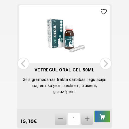
S
VETREGUL ORAL GEL 50ML
mēru
Gēls gremošanas trakta darbības regulācijai
V
 un
suņiem, kaķiem, seskiem, trušiem,
grauzējiem.
IELIKT
IELIKT
VetRegul
GROZĀ
GROZĀ
15,10
€
34,64
oral