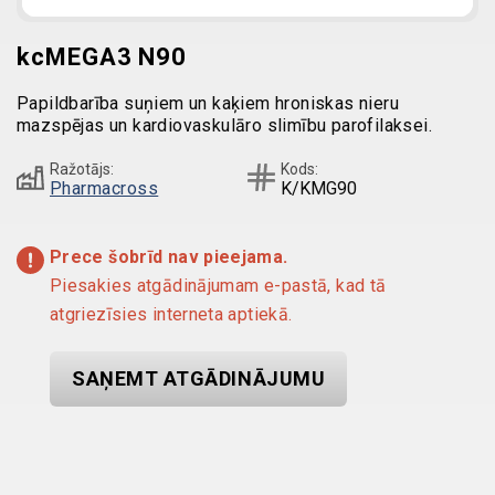
kcMEGA3 N90
Papildbarība suņiem un kaķiem hroniskas nieru
mazspējas un kardiovaskulāro slimību parofilaksei.
Ražotājs:
Kods:
Pharmacross
K/KMG90
Prece šobrīd nav pieejama.
Piesakies atgādinājumam e-pastā, kad tā
atgriezīsies interneta aptiekā.
SAŅEMT ATGĀDINĀJUMU