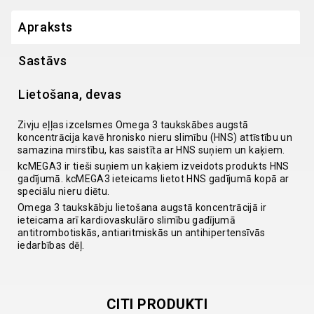
Apraksts
Sastāvs
Lietošana, devas
Zivju eļļas izcelsmes Omega 3 taukskābes augstā
koncentrācija kavē hronisko nieru slimību (HNS) attīstību un
samazina mirstību, kas saistīta ar HNS suņiem un kaķiem.
kcMEGA3 ir tieši suņiem un kaķiem izveidots produkts HNS
gadījumā. kcMEGA3 ieteicams lietot HNS gadījumā kopā ar
speciālu nieru diētu.
Omega 3 taukskābju lietošana augstā koncentrācijā ir
ieteicama arī kardiovaskulāro slimību gadījumā
antitrombotiskās, antiaritmiskās un antihipertensīvās
iedarbības dēļ.
CITI PRODUKTI