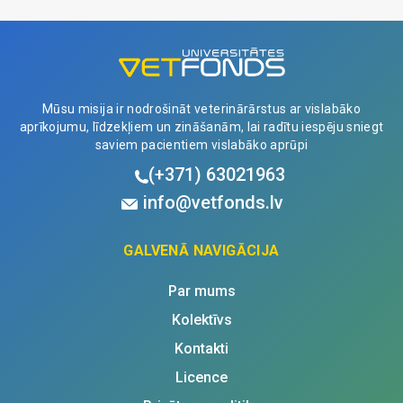
gel
50ml
quantity
Mūsu misija ir nodrošināt veterinārārstus ar vislabāko
aprīkojumu, līdzekļiem un zināšanām, lai radītu iespēju sniegt
saviem pacientiem vislabāko aprūpi
(+371)
63021963
info@vetfonds.lv
GALVENĀ NAVIGĀCIJA
Par mums
Kolektīvs
Kontakti
Licence