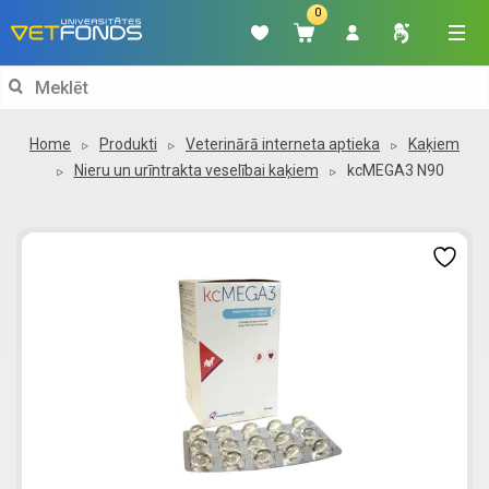
0
Search
for:
Home
Produkti
Veterinārā interneta aptieka
Kaķiem
Nieru un urīntrakta veselībai kaķiem
kcMEGA3 N90