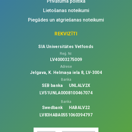
Privātuma politika
Lietošanas noteikumi
Piegādes un atgriešanas noteikumi
REKVIZĪTI
SIA Universitātes Vetfonds
Reģ. Nr.
LV40003275009
Adrese
Jelgava, K. Helmaņa iela 8, LV-3004
Banka
SEB banka
UNLALV2X
LV51UNLA0008100467074
Banka
Swedbank
HABALV22
LV83HABA0551060394797