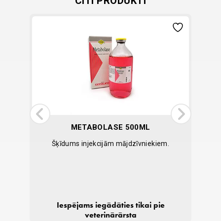
CITI PRODUKTI
METABOLASE 500ML
S
Z Nurse™
Šķīdums injekcijām mājdzīvniekiem.
Nest
IELIKT
Iespējams iegādāties tikai pie
GROZĀ
0,80
€
veterinārārsta