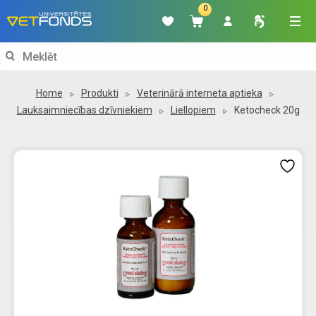
0
Search
for:
Home
Produkti
Veterinārā interneta aptieka
Lauksaimniecības dzīvniekiem
Liellopiem
Ketocheck 20g