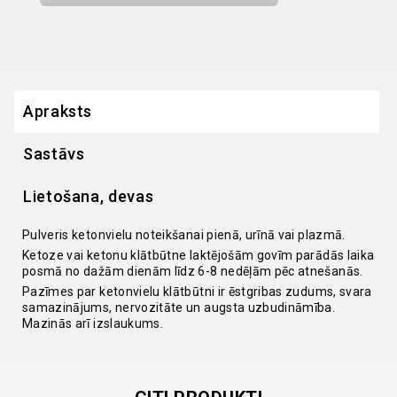
Apraksts
Sastāvs
Lietošana, devas
Pulveris ketonvielu noteikšanai pienā, urīnā vai plazmā.
Ketoze vai ketonu klātbūtne laktējošām govīm parādās laika
posmā no dažām dienām līdz 6-8 nedēļām pēc atnešanās.
Pazīmes par ketonvielu klātbūtni ir ēstgribas zudums, svara
samazinājums, nervozitāte un augsta uzbudināmība.
Mazinās arī izslaukums.