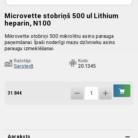
Microvette stobriņš 500 ul Lithium
heparin, N100
Mikrovette stobriņi 500 mikrolitru asins parauga
paņemšanai. Īpaši noderīgi mazu dzīvnieku asins
paraugu izmeklēšanai.
Ražotājs:
Kods:
Sarstedt
20.1345
IEL
Microvette
GR
31.84
€
stobriņš
500
ul
Lithium
heparin,
Apraksts
N100