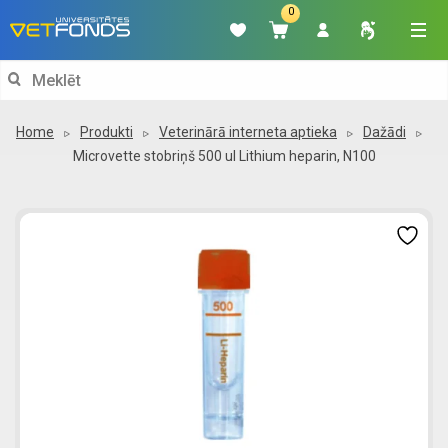
0
Search
for:
Home
Produkti
Veterinārā interneta aptieka
Dažādi
Microvette stobriņš 500 ul Lithium heparin, N100