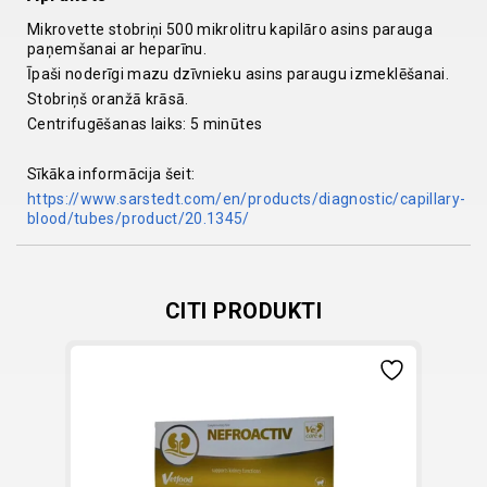
quantity
Mikrovette stobriņi 500 mikrolitru kapilāro asins parauga
paņemšanai ar heparīnu.
Īpaši noderīgi mazu dzīvnieku asins paraugu izmeklēšanai.
Stobriņš oranžā krāsā.
Centrifugēšanas laiks: 5 minūtes
Sīkāka informācija šeit:
https://www.sarstedt.com/en/products/diagnostic/capillary-
blood/tubes/product/20.1345/
CITI PRODUKTI