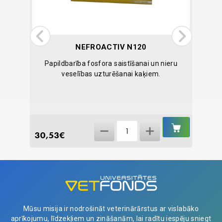
NEFROACTIV N120
tiletes.
Papildbarība fosfora saistīšanai un nieru
Urī
veselības uzturēšanai kaķiem.
IELIKT
IELIKT
NefroActiv
GROZĀ
GROZĀ
30,53
€
2,55
€
N120
quantity
Mūsu misija ir nodrošināt veterinārārstus ar vislabāko
aprīkojumu, līdzekļiem un zināšanām, lai radītu iespēju sniegt