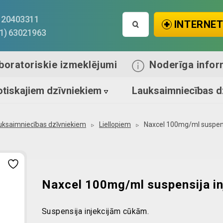
Search
1) 20403311
INTERNET
for:
71) 63021963
boratoriskie izmeklējumi
Noderīga infor
tiskajiem dzīvniekiem
Lauksaimniecības d
uksaimniecības dzīvniekiem
Liellopiem
Naxcel 100mg/ml suspens
Naxcel 100mg/ml suspensija i
Suspensija injekcijām cūkām.