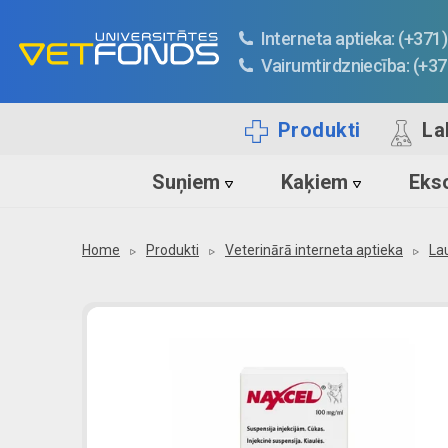
Interneta aptieka: (+37
Vairumtirdzniecība: (+3
Produkti
La
Suņiem
Kaķiem
Ekso
Home
Produkti
Veterinārā interneta aptieka
La