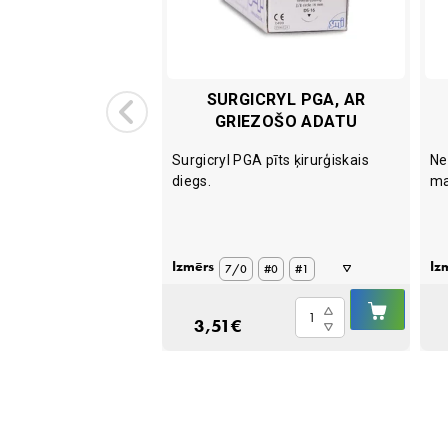
NET NEO 10ML
SURGICRYL PGA, AR
GRIEZOŠO ADATU
 sterils, lubricējošs
Surgicryl PGA pīts ķirurģiskais
Ne
 acu šķīdums.
diegs.
ma
Izmērs
Iz
7/0
#0
#1
IELIKT
IELIKT
#2
2/0
3/0
Surgicryl
GROZĀ
GROZ
3,51
€
PGA,
6/0
ar
griezošo
adatu
quantity