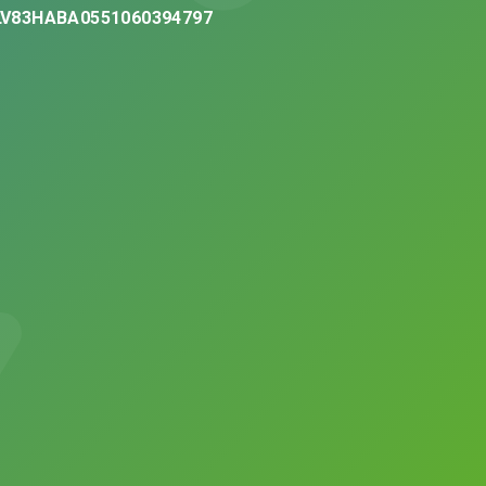
LV83HABA0551060394797