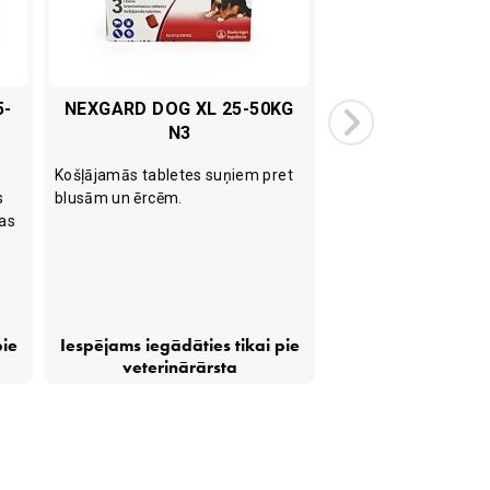
5-
NEXGARD DOG XL 25-50KG
I-DROP VET 
N3
Košļājamās tabletes suņiem pret
Hiālurona pilieni asa
s
blusām un ērcēm.
gadījumā suņiem un 
bas
zirgiem un citām su
I-
pie
Iespējams iegādāties tikai pie
18,62
€
DROP
veterinārārsta
Vet
Gel10ml
quantity