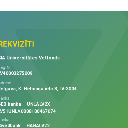
REKVIZĪTI
SIA Universitātes Vetfonds
eģ. Nr.
LV40003275009
Adrese
Jelgava, K. Helmaņa iela 8, LV-3004
Banka
SEB banka
UNLALV2X
LV51UNLA0008100467074
Banka
Swedbank
HABALV22