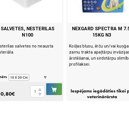
SALVETES, NESTERILAS
NEXGARD SPECTRA M 7.
N100
15KG N3
sterilas salvetes no neausta
Košļas blusu, ērču un/vai kuņģa
teriāla.
zarnu trakta apaļtārpu invāzija
ārstēšanai, un sirdstārpu slimī
profilaksei.
mērs
10 X 20 CM
IELIKT
5 X 5 CM
Salvetes,
Iespējams iegādāties tikai 
Ā
GROZĀ
0,80
€
nesterilas
7.5 X 7.5 CM
veterinārārsta
N100
10 X 10 CM
quantity