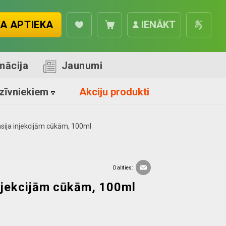
A APTIEKA
IENĀKT
mācija
Jaunumi
zīvniekiem
Akciju produkti
ija injekcijām cūkām, 100ml
Dalīties:
njekcijām cūkām, 100ml