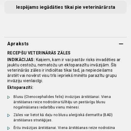
Iespējams iegādāties tikai pie veterinārārsta
Apraksts
RECEPŠU VETERINĀRĀS ZĀLES
INDIKĀCIJAS:
Kaķiem, kam ir vai pastāv risks invadēties ar
jauktu cestožu, nematožu un ektoparazītu invāzijām. Šīs
veterinārās zāles ir indicētas tikai tad, ja nepieciešams
ārstēt vai novērst visu trīs iepriekš minēto parazītu grupu
invāziju vienlaicīgi.
Ektoparazīti:
Blusu (Ctenocephalides felis) invāzijas ārstēšanai. Viena
ārstēšanas reize nodrošina tūlītēju un pastāvīgu blusu
nogalināšanas iedarbību vienu mēnesi.
Zāles var lietot kā daļu no blusu alerģiskā dermatīta (BAD)
ārstēšanas stratēģijas.
Ērču invāzijas ārstēšanai. Viena ārstēšanas reize nodrošina