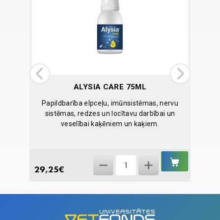
ALYSIA CARE 75ML
ku
Papildbarība elpceļu, imūnsistēmas, nervu
Papi
sistēmas, redzes un locītavu darbībai un
veselībai kaķēniem un kaķiem.
IELIKT
IELIKT
Alysia
GROZĀ
GROZĀ
29,25
€
22,53
Care
75ml
quantity