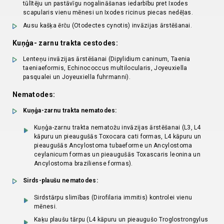
tūlītēju un pastāvīgu nogalināšanas iedarbību pret Ixodes
scapularis vienu mēnesi un Ixodes ricinus piecas nedēļas.
Ausu kašķa ērču (Otodectes cynotis) invāzijas ārstēšanai.
Kuņģa- zarnu trakta cestodes:
Lenteņu invāzijas ārstēšanai (Dipylidium caninum, Taenia
taeniaeformis, Echinococcus multilocularis, Joyeuxiella
pasqualei un Joyeuxiella fuhrmanni).
Nematodes:
Kuņģa-zarnu trakta nematodes:
Kuņģa-zarnu trakta nematožu invāzijas ārstēšanai (L3, L4
kāpuru un pieaugušās Toxocara cati formas, L4 kāpuru un
pieaugušās Ancylostoma tubaeforme un Ancylostoma
ceylanicum formas un pieaugušās Toxascaris leonina un
Ancylostoma braziliense formas).
Sirds-plaušu nematodes:
Sirdstārpu slimības (Dirofilaria immitis) kontrolei vienu
mēnesi.
Kaķu plaušu tārpu (L4 kāpuru un pieaugušo Troglostrongylus