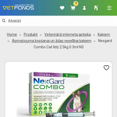
0
Search
for:
Home
Produkti
Veterinārā interneta aptieka
Kaķiem
Apmatojuma kopšanai un ādas veselībai kaķiem
Nexgard
Combo Cat līdz 2.5kg 0.3ml N3