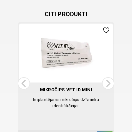
CITI PRODUKTI
T
MIKROČIPS VET ID MINI
1,4X10MM
 galu.
Implantējams mikročips dzīvnieku
Ste
identifikācijai.
si