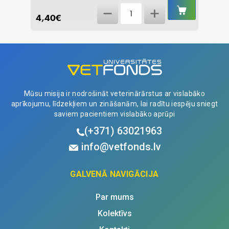
IELIKT
IELIKT
Mikročips
GROZĀ
GROZĀ
4,40
€
15,10
VET
ID
Mini
1,4x10mm
quantity
Mūsu misija ir nodrošināt veterinārārstus ar vislabāko
aprīkojumu, līdzekļiem un zināšanām, lai radītu iespēju sniegt
saviem pacientiem vislabāko aprūpi
(+371)
63021963
info@vetfonds.lv
GALVENĀ NAVIGĀCIJA
Par mums
Kolektīvs