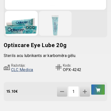
Optixcare Eye Lube 20g
Sterils acu lubrikants ar karbomēra gēlu.
Ražotājs:
Kods:
CLC Medica
OPX-4242
IEL
Optixcare
GR
15.10
€
Eye
Lube
20g