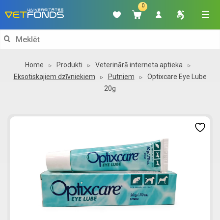
0
Search
for:
Home
Produkti
Veterinārā interneta aptieka
Eksotiskajiem dzīvniekiem
Putniem
Optixcare Eye Lube
20g