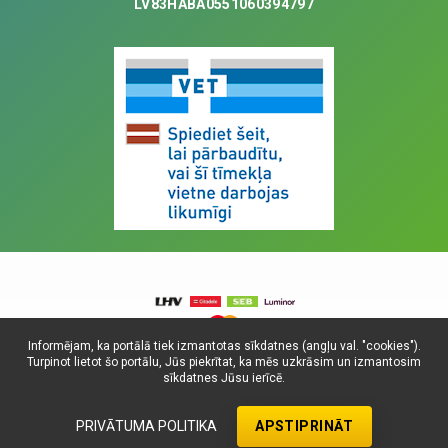
LV83HABA0551060394797
Informējam, ka portālā tiek izmantotas sīkdatnes (angļu val. "cookies").
Turpinot lietot šo portālu, Jūs piekrītat, ka mēs uzkrāsim un izmantosim
© Visas tiesības aizsargātas, 2025. SIA
sīkdatnes Jūsu ierīcē.
Universitātes Vetfonds
Dati atjaunoti: 08.08.2026.
PRIVĀTUMA POLITIKA
APSTIPRINĀT