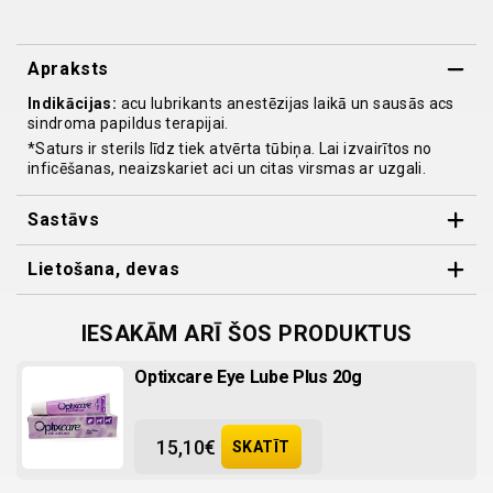
quantity
Apraksts
Indikācijas:
acu lubrikants anestēzijas laikā un sausās acs
sindroma papildus terapijai.
*Saturs ir sterils līdz tiek atvērta tūbiņa. Lai izvairītos no
inficēšanas, neaizskariet aci un citas virsmas ar uzgali.
Sastāvs
Sastāvdaļas:
sterils ūdens, sorbitols, karbomērs, nātrija
Lietošana, devas
hidroksīts. Konservanti – dinātrija EDTA un cetrimīds.
Anestēzijas laikā:
1-2 pilieni katrā acī uz radzenes virsmas
vai konjunktīvas maisā.
IESAKĀM ARĪ ŠOS PRODUKTUS
Sausās acs sindromam:
1-2 pilieni katrā acī 2 līdz 3 reizes
dienā vai kā noteicis veterinārārsts.
Optixcare Eye Lube Plus 20g
15,10
€
SKATĪT