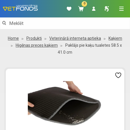
0
Search
for:
Home
Produkti
Veterinārā interneta aptieka
Kaķiem
Higēnas preces kaķiem
Paklājs pie kaķu tualetes 58.5 x
41.0 cm