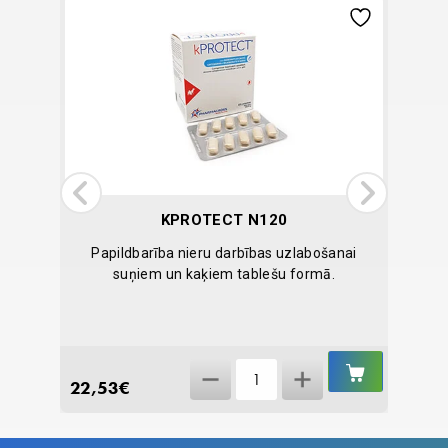
KPROTECT N120
 nervu
Papildbarība nieru darbības uzlabošanai
Antise
ai un
suņiem un kaķiem tablešu formā.
a
IELIKT
IELIKT
kPROTECT
GROZĀ
GROZĀ
22,53
€
20,57
N120
quantity