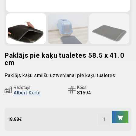
Paklājs pie kaķu tualetes 58.5 x 41.0
cm
Paklājs kaķu smilšu uztveršanai pie kaķu tualetes.
Ražotājs:
Kods:
Albert Kerbl
81694
IEL
GR
18.88
€