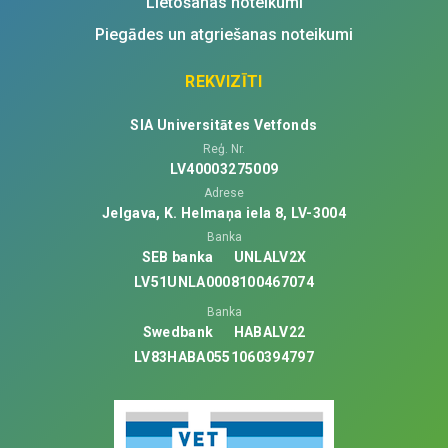
Lietošanas noteikumi
Piegādes un atgriešanas noteikumi
REKVIZĪTI
SIA Universitātes Vetfonds
Reģ. Nr.
LV40003275009
Adrese
Jelgava, K. Helmaņa iela 8, LV-3004
Banka
SEB banka
UNLALV2X
LV51UNLA0008100467074
Banka
Swedbank
HABALV22
LV83HABA0551060394797