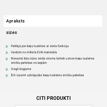
Apraksts
sizes
Paklājs pie kaķu tualetes ar sieta funkciju
Veidots no mīksta EVA materiāla
Rievainā bišu šūnu veida virsma lieliski uztver kaķu tualetes
smilšu paliekas no ķepām
Viegli kopjams
Ērti izņemt uzkrājušās kaķu tualetes smilšu paliekas
CITI PRODUKTI