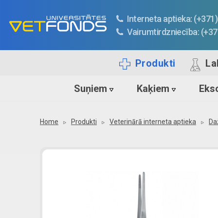
Interneta aptieka: (+37
Vairumtirdzniecība: (+3
Produkti
La
Suņiem
Kaķiem
Ekso
Home
Produkti
Veterinārā interneta aptieka
Da