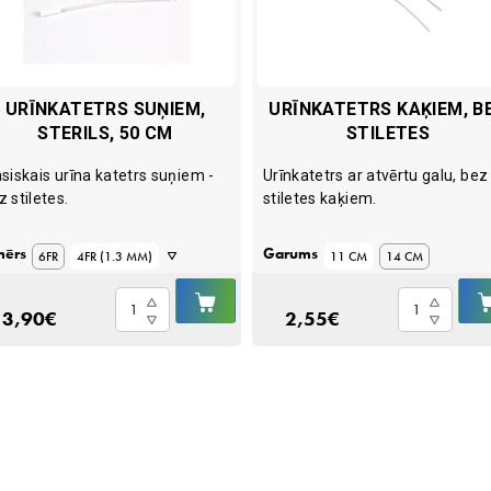
URĪNKATETRS SUŅIEM,
URĪNKATETRS KAĶIEM, B
STERILS, 50 CM
STILETES
asiskais urīna katetrs suņiem -
Urīnkatetrs ar atvērtu galu, bez
z stiletes.
stiletes kaķiem.
mērs
Garums
6FR
4FR (1.3 MM)
11 CM
14 CM
IELIKT
8FR (2.6 MM)
Urīnkatetrs
Urīnkatetrs
Ā
GROZĀ
3,90
€
2,55
€
suņiem,
kaķiem,
10FR (3.3 MM)
sterils,
bez
50
stiletes
cm
quantity
quantity