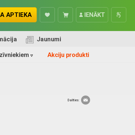
A APTIEKA
IENĀKT
mācija
Jaunumi
zīvniekiem
Akciju produkti
Dalīties: