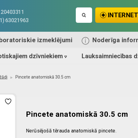
Search
1) 20403311
INTERNET
for:
71) 63021963
boratoriskie izmeklējumi
Noderīga infor
tiskajiem dzīvniekiem
Lauksaimniecības d
žādi
Pincete anatomiskā 30.5 cm
Pincete anatomiskā 30.5 cm
Nerūsējošā tērauda anatomiskā pincete.