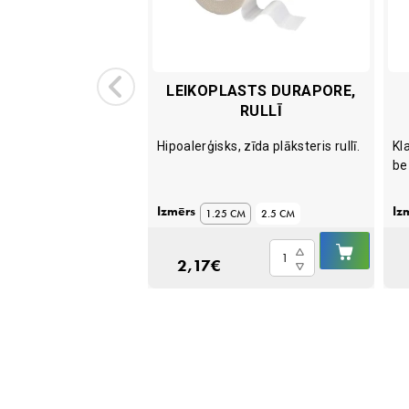
BUSS ID 2,5 MM,
LEIKOPLASTS DURAPORE,
B/M
RULLĪ
 caurule bez
Hipoalerģisks, zīda plāksteris rullī.
Kl
be
Izmērs
Iz
1.25 CM
2.5 CM
IELIKT
IELIKT
ubuss
Leikoplasts
GROZĀ
GROZ
2,17
€
Durapore,
rullī
quantity