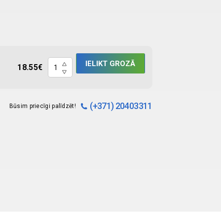
Pincete
IELIKT GROZĀ
18.55
€
anatomiskā
30.5
cm
(+371) 20403311
Būsim priecīgi palīdzēt!
quantity