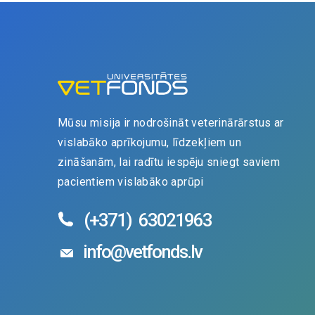
Mūsu misija ir nodrošināt veterinārārstus ar
vislabāko aprīkojumu, līdzekļiem un
zināšanām, lai radītu iespēju sniegt saviem
pacientiem vislabāko aprūpi
(+371)
63021963
info@vetfonds.lv