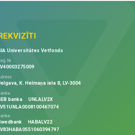
REKVIZĪTI
SIA Universitātes Vetfonds
eģ. Nr.
LV40003275009
Adrese
Jelgava, K. Helmaņa iela 8, LV-3004
Banka
SEB banka
UNLALV2X
LV51UNLA0008100467074
Banka
Swedbank
HABALV22
LV83HABA0551060394797