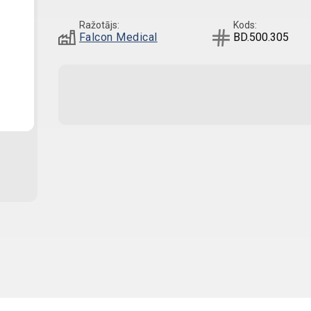
Ražotājs:
Kods:
Falcon Medical
BD.500.305