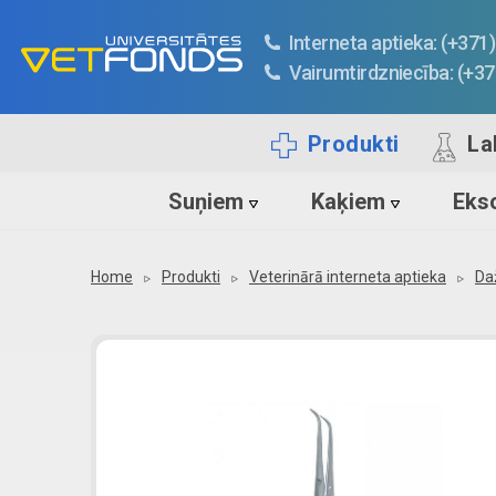
Interneta aptieka: (+37
Vairumtirdzniecība: (+3
Produkti
La
Suņiem
Kaķiem
Ekso
Home
Produkti
Veterinārā interneta aptieka
Da