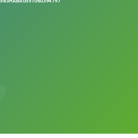
LV83HABA0551060394797