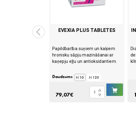
 PASTĒRA 2ML
EVEXIA PLUS TABLETES
I
ete.
Papildbarība suņiem un kaķiem
Di
hronisku sāpju mazināšanai ar
de
kaņepju eļļu un antioksidantiem.
kl
Daudzums
N 10
N 120
IELIKT
IELIKT
Evexia
GROZĀ
GROZ
79,07
€
PLUS
tabletes
quantity