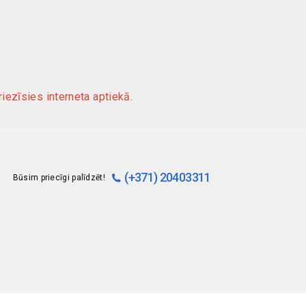
iezīsies interneta aptiekā.
(+371) 20403311
Būsim priecīgi palīdzēt!