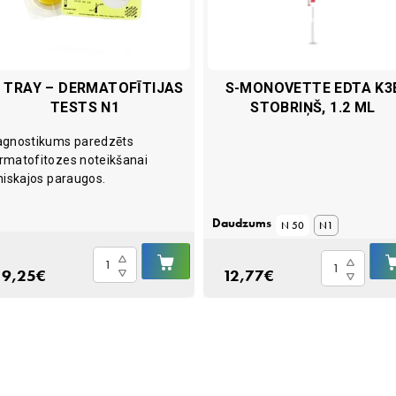
N TRAY – DERMATOFĪTIJAS
S-MONOVETTE EDTA K3
TESTS N1
STOBRIŅŠ, 1.2 ML
agnostikums paredzēts
rmatofitozes noteikšanai
īniskajos paraugos.
Daudzums
N 50
N1
IELIKT
In
S-
Ā
GROZĀ
19,25
€
12,77
€
Tray
Monovette
-
EDTA
dermatofītijas
K3E
tests
stobriņš,
N1
1.2
quantity
ml