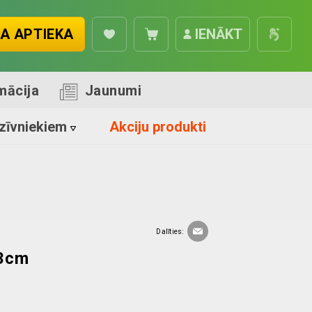
A APTIEKA
IENĀKT
mācija
Jaunumi
zīvniekiem
Akciju produkti
Dalīties:
13cm