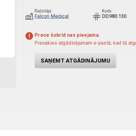
Ražotājs:
Kods:
Falcon Medical
DD.980.130
Prece šobrīd nav pieejama.
Piesakies atgādinājumam e-pastā, kad tā atgr
SAŅEMT ATGĀDINĀJUMU