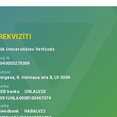
8
cm
quantity
REKVIZĪTI
SIA Universitātes Vetfonds
eģ. Nr.
LV40003275009
Adrese
Jelgava, K. Helmaņa iela 8, LV-3004
Banka
SEB banka
UNLALV2X
LV51UNLA0008100467074
Banka
Swedbank
HABALV22