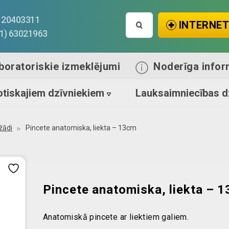
Search
1) 20403311
INTERNET
for:
71) 63021963
boratoriskie izmeklējumi
Noderīga infor
tiskajiem dzīvniekiem
Lauksaimniecības d
žādi
Pincete anatomiska, liekta – 13cm
Pincete anatomiska, liekta – 
Anatomiskā pincete ar liektiem galiem.