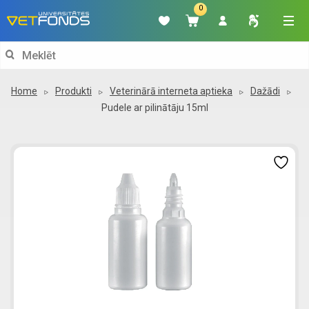
0
Search
for:
Home
Produkti
Veterinārā interneta aptieka
Dažādi
Pudele ar pilinātāju 15ml