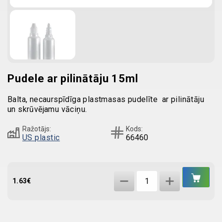
Pudele ar pilinātāju 15ml
Balta, necaurspīdīga plastmasas pudelīte ar pilinātāju
un skrūvējamu vāciņu.
Ražotājs:
Kods:
US plastic
66460
IEL
Pudele
GR
1.63
€
ar
pilinātāju
15ml