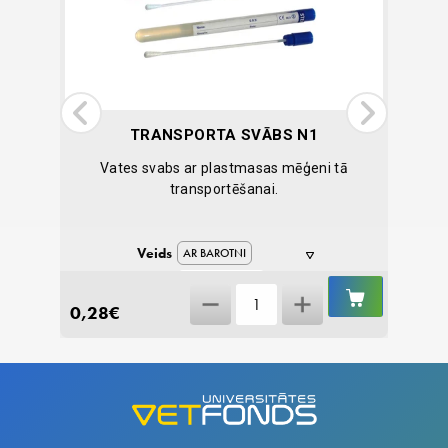
TRANSPORTA SVĀBS N1
Vates svabs ar plastmasas mēģeni tā
Mon
transportēšanai.
Veids
AR BAROTNI
BEZ BAROTNES
IELIKT
IELIKT
Transporta
GROZĀ
GROZĀ
0,28
€
81,17
svābs
N1
quantity