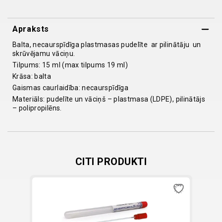
quantity
Apraksts
Balta, necaurspīdīga plastmasas pudelīte ar pilinātāju un
skrūvējamu vāciņu.
Tilpums: 15 ml (max tilpums 19 ml)
Krāsa: balta
Gaismas caurlaidība: necaurspīdīga
Materiāls: pudelīte un vāciņš – plastmasa (LDPE), pilinātājs
– polipropilēns.
CITI PRODUKTI