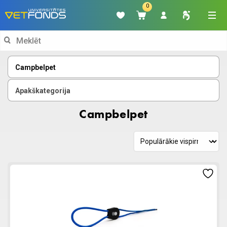
0
Search
for:
Campbelpet
Apakškategorija
Campbelpet