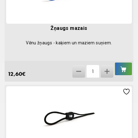
Žņaugs mazais
Vēnu žņaugs - kaķiem un maziem suņiem.
IEL
Žņaugs
GR
12,60
€
mazais
quantity