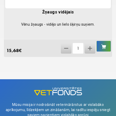
Žņaugs vidējais
Vēnu žņaugs - vidējo un lielo šķirņu suņiem.
IEL
Žņaugs
GR
15,68
€
vidējais
quantity
Mūsu misija ir nodrošināt veterinārārstus ar vislabāko
aprīkojumu, līdzekļiem un zināšanām, lai radītu iespēju sniegt
saviem pacientiem vislabāko aprūpi