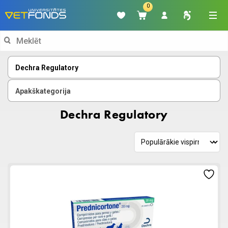
0
Search
for:
Dechra Regulatory
Apakškategorija
Dechra Regulatory