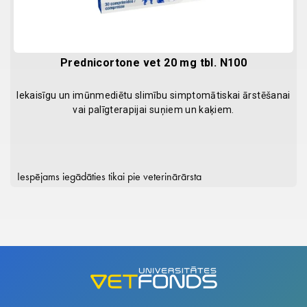
Prednicortone vet 20 mg tbl. N100
Iekaisīgu un imūnmediētu slimību simptomātiskai ārstēšanai
vai palīgterapijai suņiem un kaķiem.
Iespējams iegādāties tikai pie veterinārārsta