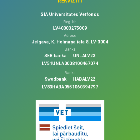
REKVIZĪTI
SIA Universitātes Vetfonds
Reģ. Nr.
LV40003275009
Adrese
Jelgava, K. Helmaņa iela 8, LV-3004
Banka
SEB banka
UNLALV2X
LV51UNLA0008100467074
Banka
Swedbank
HABALV22
LV83HABA0551060394797