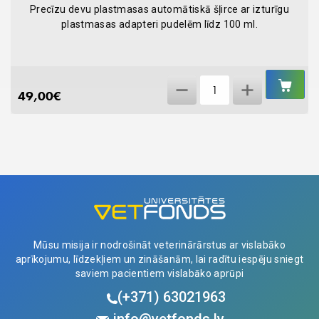
Precīzu devu plastmasas automātiskā šļirce ar izturīgu
plastmasas adapteri pudelēm līdz 100 ml.
IEL
Šļirce
GR
49,00
€
5ml
automāts
ECO-
MATIC
ar
pudeles
adapteri
quantity
Mūsu misija ir nodrošināt veterinārārstus ar vislabāko
aprīkojumu, līdzekļiem un zināšanām, lai radītu iespēju sniegt
saviem pacientiem vislabāko aprūpi
(+371)
63021963
info@vetfonds.lv