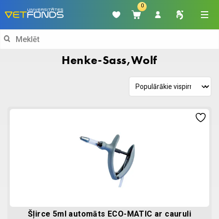
0
Search
for:
Henke-Sass,Wolf
Šļirce 5ml automāts ECO-MATIC ar cauruli