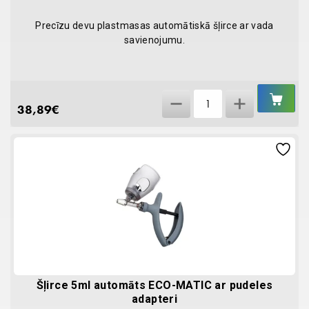
Precīzu devu plastmasas automātiskā šļirce ar vada
savienojumu.
IEL
Šļirce
GR
38,89
€
5ml
automāts
ECO-
MATIC
ar
cauruli
quantity
Šļirce 5ml automāts ECO-MATIC ar pudeles
adapteri