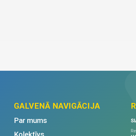
GALVENĀ NAVIGĀCIJA
R
Par mums
SI
Re
Kolektīvs