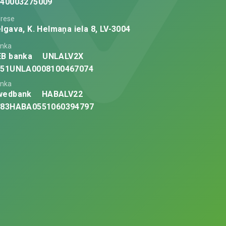
V40003275009
rese
lgava, K. Helmaņa iela 8, LV-3004
nka
EB banka
UNLALV2X
V51UNLA0008100467074
nka
wedbank
HABALV22
V83HABA0551060394797