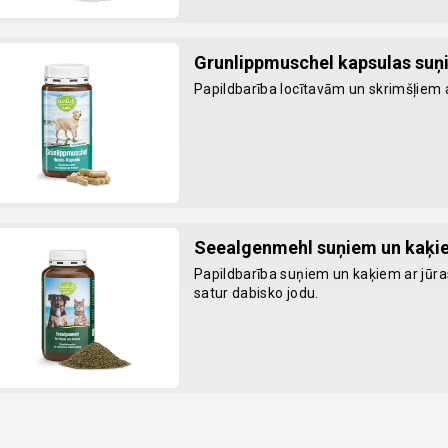
Grunlippmuschel kapsulas su
Papildbarība locītavām un skrimšļiem 
Seealgenmehl suņiem un kaķi
Papildbarība suņiem un kaķiem ar jūra
satur dabisko jodu.