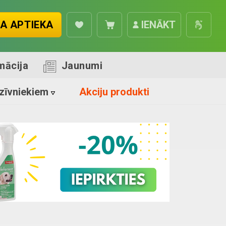
A APTIEKA
IENĀKT
mācija
Jaunumi
zīvniekiem
Akciju produkti