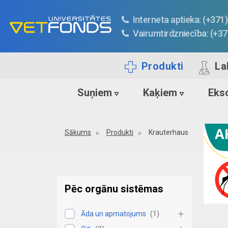
Interneta aptieka: (+37
Vairumtirdzniecība: (+3
Produkti
La
Suņiem
Kaķiem
Ekso
Sākums
Produkti
Krauterhaus
Pēc orgānu sistēmas
Āda un apmatojums
(
1
)