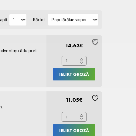
lapā
Kārtot:
Pfotenbalsam
14,63
€
ķepu
pilventiņu ādu pret
vasks
quantity
IELIKT GROZĀ
Taurīna
11,05
€
pulveris,100G
m.
quantity
IELIKT GROZĀ