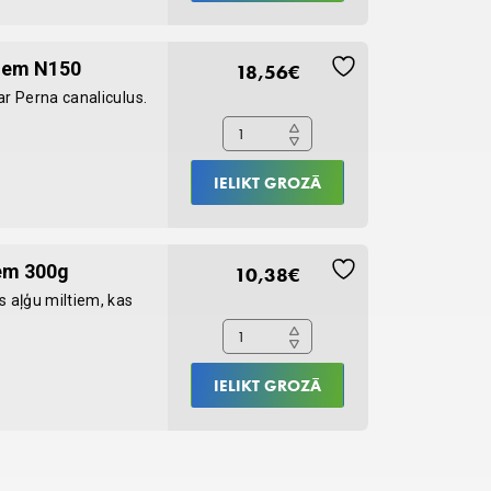
Grunlippmuschel
ņiem N150
18,56
€
kapsulas
ar Perna canaliculus.
suņiem
N150
quantity
IELIKT GROZĀ
Seealgenmehl
em 300g
10,38
€
suņiem
s aļģu miltiem, kas
un
kaķiem
300g
IELIKT GROZĀ
quantity