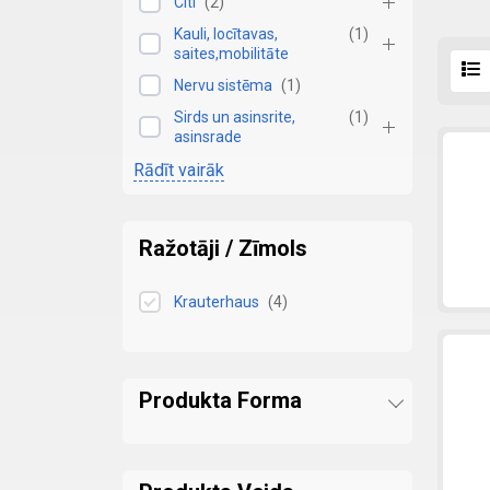
Citi
(
2
)
Kauli, locītavas,
(
1
)
saites,mobilitāte
Nervu sistēma
(
1
)
Sirds un asinsrite,
(
1
)
asinsrade
Rādīt vairāk
Ražotāji / Zīmols
Krauterhaus
(
4
)
Produkta Forma