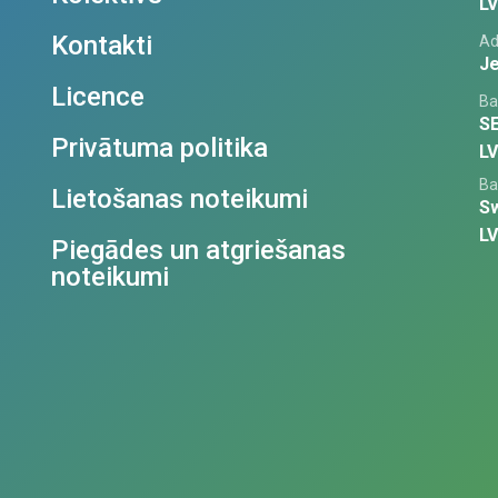
L
Kontakti
Ad
Je
Licence
Ba
S
Privātuma politika
L
Ba
Lietošanas noteikumi
S
L
Piegādes un atgriešanas
noteikumi