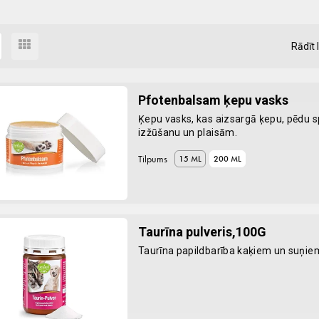
Rādīt 
Pfotenbalsam ķepu vasks
Ķepu vasks, kas aizsargā ķepu, pēdu s
izžūšanu un plaisām.
Tilpums
15 ML
200 ML
Taurīna pulveris,100G
Taurīna papildbarība kaķiem un suņie