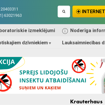
Search
1) 20403311
INTERNET
for:
71) 63021963
boratoriskie izmeklējumi
Noderīga infor
tiskajiem dzīvniekiem
Lauksaimniecības d
Krauterhaus