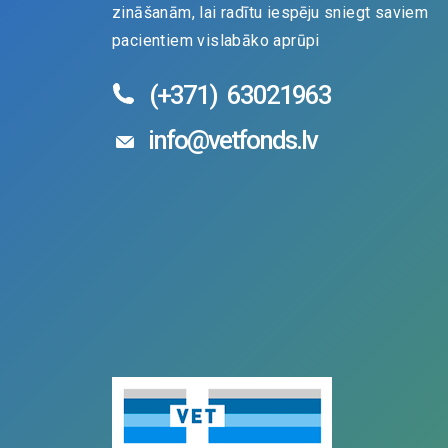
zināšanām, lai radītu iespēju sniegt saviem
pacientiem vislabāko aprūpi
(+371)
63021963
info@vetfonds.lv