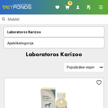
0
Search
for:
Laboratoros Karizoo
Apakškategorija
Laboratoros Karizoo