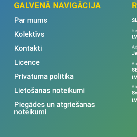
GALVENĀ NAVIGĀCIJA
R
Par mums
SI
Re
Kolektīvs
L
Kontakti
Ad
Je
Licence
Ba
S
Privātuma politika
L
Ba
Lietošanas noteikumi
S
L
Piegādes un atgriešanas
noteikumi