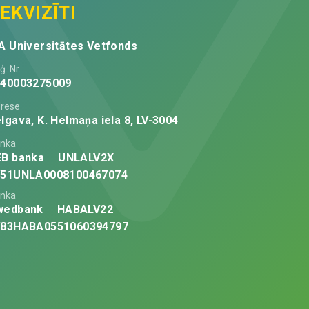
EKVIZĪTI
A Universitātes Vetfonds
ģ. Nr.
V40003275009
rese
lgava, K. Helmaņa iela 8, LV-3004
nka
EB banka
UNLALV2X
V51UNLA0008100467074
nka
wedbank
HABALV22
V83HABA0551060394797