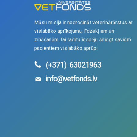
Mūsu misija ir nodrošināt veterinārārstus ar
vislabāko aprīkojumu, līdzekļiem un
zināšanām, lai radītu iespēju sniegt saviem
pacientiem vislabāko aprūpi
(+371)
63021963
info@vetfonds.lv