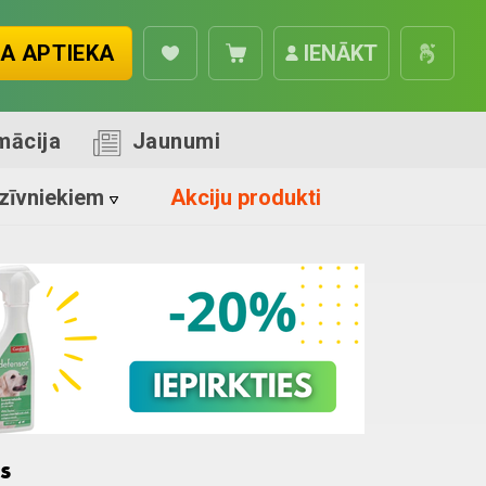
A APTIEKA
IENĀKT
mācija
Jaunumi
zīvniekiem
Akciju produkti
s