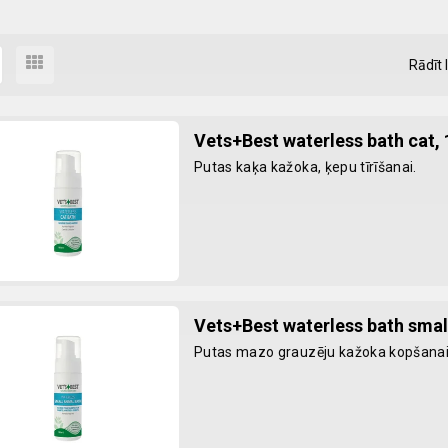
Rādīt 
Vets+Best waterless bath cat,
Putas kaķa kažoka, ķepu tīrīšanai.
Vets+Best waterless bath smal
Putas mazo grauzēju kažoka kopšanai