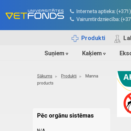
Interneta aptieka: (+37
Vairumtirdzniecība: (+3
Produkti
La
Suņiem
Kaķiem
Ekso
Sākums
Produkti
Manna
products
Pēc orgānu sistēmas
N/A