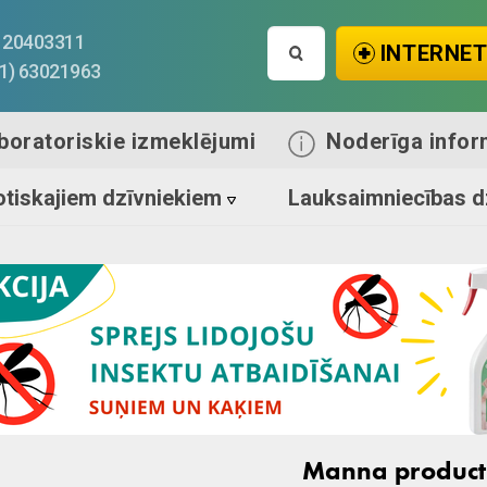
Search
1) 20403311
INTERNET
for:
71) 63021963
boratoriskie izmeklējumi
Noderīga infor
tiskajiem dzīvniekiem
Lauksaimniecības d
Manna product