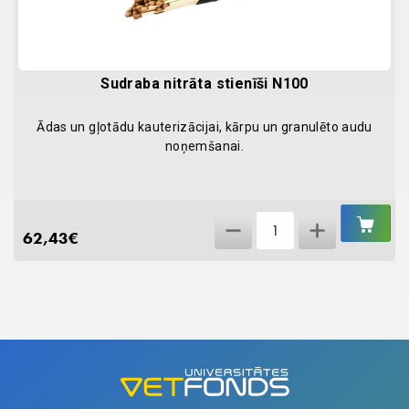
Sudraba nitrāta stienīši N100
Ādas un gļotādu kauterizācijai, kārpu un granulēto audu
noņemšanai.
IEL
Sudraba
GR
62,43
€
nitrāta
stienīši
N100
quantity