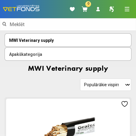
0
Search
for:
MWI Veterinary supply
Apakškategorija
MWI Veterinary supply